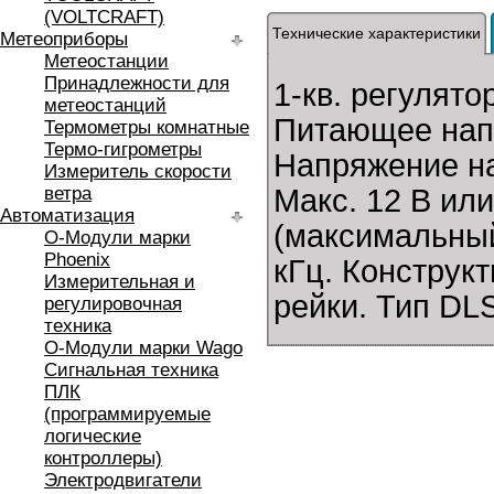
(VOLTCRAFT)
Технические характеристики
Метеоприборы
Метеостанции
Принадлежности для
1-кв. регулято
метеостанций
Питающее напр
Термометры комнатные
Термо-гигрометры
Напряжение на
Измеритель скорости
ветра
Макс. 12 В или
Автоматизация
(максимальный
O-Модули марки
Phoenix
кГц. Конструк
Измерительная и
рейки. Тип DLS
регулировочная
техника
O-Модули марки Wago
Сигнальная техника
ПЛК
(программируемые
логические
контроллеры)
Электродвигатели