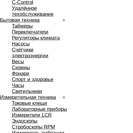
C-Control
Удалённое
техобслуживание
Бытовая техника
Таймеры
Переключатели
Регуляторы климата
Насосы
Счетчики
электроэнергии
Весы
Сирены
Фонари
Спорт и здоровье
Часы
Светильники
Измерительная техника
Токовые клещи
Лабораторные приборы
Измерители LCR
Эндоскопы
Стробоскопы RPM
Измеритель вибрации