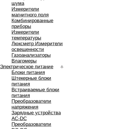
шума
Измерители
магнитного поля
Комбинированные
приборы
Измерители
температуры
Люксметр Измерители
освещенности
Газоанализаторы
Влагомеры
Электрическое питание
Блоки питания
Штекерные блоки
питания
Встраиваемые блоки
питания
Преобразователи
напряжения
Зарядные устройства
AC-DC
Преобразователи