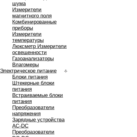
шума
Измерители
магнитного поля
Комбинированные
приборы
Измерители
температуры
Люксметр Измерители
освещенности
Газоанализаторы
Влагомеры
Электрическое питание
Блоки питания
Штекерные блоки
питания
Встраиваемые блоки
питания
Преобразователи
напряжения
Зарядные устройства
AC-DC
Преобразователи