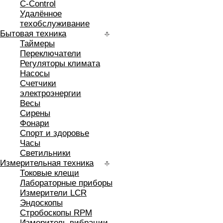
C-Control
Удалённое
техобслуживание
Бытовая техника
Таймеры
Переключатели
Регуляторы климата
Насосы
Счетчики
электроэнергии
Весы
Сирены
Фонари
Спорт и здоровье
Часы
Светильники
Измерительная техника
Токовые клещи
Лабораторные приборы
Измерители LCR
Эндоскопы
Стробоскопы RPM
Измеритель вибрации