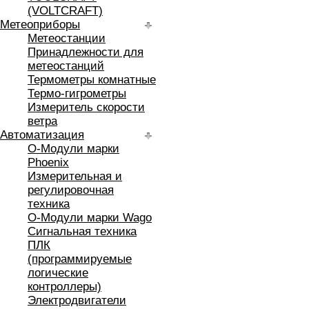
(VOLTCRAFT)
Метеоприборы
Метеостанции
Принадлежности для
метеостанций
Термометры комнатные
Термо-гигрометры
Измеритель скорости
ветра
Автоматизация
O-Модули марки
Phoenix
Измерительная и
регулировочная
техника
O-Модули марки Wago
Сигнальная техника
ПЛК
(программируемые
логические
контроллеры)
Электродвигатели