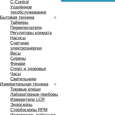
C-Control
Удалённое
техобслуживание
Бытовая техника
Таймеры
Переключатели
Регуляторы климата
Насосы
Счетчики
электроэнергии
Весы
Сирены
Фонари
Спорт и здоровье
Часы
Светильники
Измерительная техника
Токовые клещи
Лабораторные приборы
Измерители LCR
Эндоскопы
Стробоскопы RPM
Измеритель вибрации