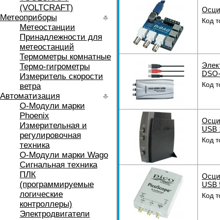
(VOLTCRAFT)
Осци
Метеоприборы
Код т
Метеостанции
Принадлежности для
метеостанций
Термометры комнатные
Элек
Термо-гигрометры
DSO-
Измеритель скорости
Код т
ветра
Автоматизация
O-Модули марки
Phoenix
Осци
Измерительная и
USB 
регулировочная
Код т
техника
O-Модули марки Wago
Сигнальная техника
ПЛК
Осци
(программируемые
USB 
логические
Код т
контроллеры)
Электродвигатели