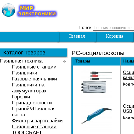
Поиск
РС-осциллоскопы
Каталог Товаров
Паяльная техника
Товары
Наим
Паяльные станции
Осци
Паяльники
кана
Газовые паяльники
Код т
Паяльники на
аккумуляторах
Горелки
Принадлежности
Осци
Припой&Паяльная
USB 
паста
Код т
Фильтры паров пайки
Паяльные станции
TOOLCRAFT