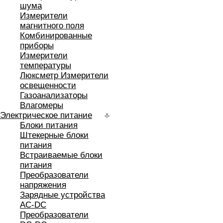
шума
Измерители
магнитного поля
Комбинированные
приборы
Измерители
температуры
Люксметр Измерители
освещенности
Газоанализаторы
Влагомеры
Электрическое питание
Блоки питания
Штекерные блоки
питания
Встраиваемые блоки
питания
Преобразователи
напряжения
Зарядные устройства
AC-DC
Преобразователи