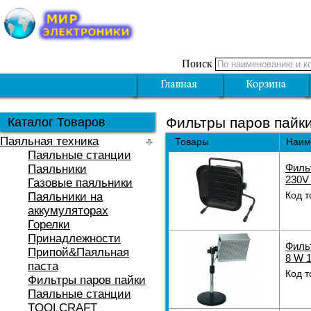
Поиск
Фильтры паров пайк
Каталог Товаров
Паяльная техника
Товары
Наим
Паяльные станции
Филь
Паяльники
230V
Газовые паяльники
Код т
Паяльники на
аккумуляторах
Горелки
Принадлежности
Филь
Припой&Паяльная
8 W 1
паста
Код т
Фильтры паров пайки
Паяльные станции
TOOLCRAFT