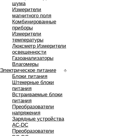
шума
Измерители
магнитного поля
Комбинированные
приборы
Измерители
температуры
Люксметр Измерители
освещенности
Газоанализаторы
Влагомеры
Электрическое питание
Блоки питания
Штекерные блоки
питания
Встраиваемые блоки
питания
Преобразователи
напряжения
Зарядные устройства
AC-DC
Преобразователи