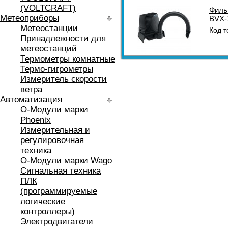
(VOLTCRAFT)
Фильт
Метеоприборы
BVX-
Метеостанции
Код т
Принадлежности для
метеостанций
Термометры комнатные
Термо-гигрометры
Измеритель скорости
ветра
Автоматизация
O-Модули марки
Phoenix
Измерительная и
регулировочная
техника
O-Модули марки Wago
Сигнальная техника
ПЛК
(программируемые
логические
контроллеры)
Электродвигатели