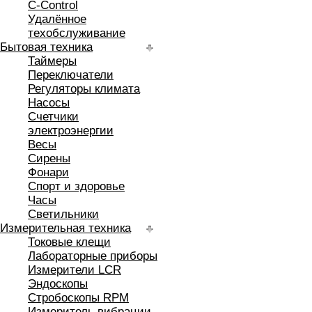
C-Control
Удалённое
техобслуживание
Бытовая техника
Таймеры
Переключатели
Регуляторы климата
Насосы
Счетчики
электроэнергии
Весы
Сирены
Фонари
Спорт и здоровье
Часы
Светильники
Измерительная техника
Токовые клещи
Лабораторные приборы
Измерители LCR
Эндоскопы
Стробоскопы RPM
Измеритель вибрации