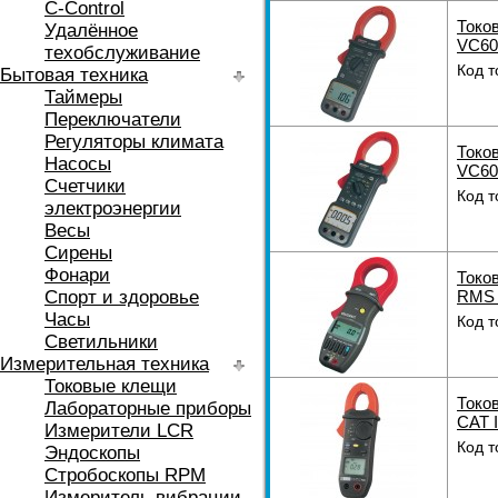
C-Control
Токо
Удалённое
VC60
техобслуживание
Код т
Бытовая техника
Таймеры
Переключатели
Регуляторы климата
Токо
Насосы
VC60
Счетчики
Код т
электроэнергии
Весы
Сирены
Фонари
Токо
Спорт и здоровье
RMS C
Часы
Код т
Светильники
Измерительная техника
Токовые клещи
Токо
Лабораторные приборы
CAT I
Измерители LCR
Код т
Эндоскопы
Стробоскопы RPM
Измеритель вибрации