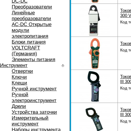
DC-DC
Преобразователи
Токо
Линейные
300 
преобразователи
Код т
AC-DC Открытые
модули
электропитания
Блоки питания
Токов
VOLTCRAFT
Код т
(Германия)
Элементы питания
Инструмент
Отвертки
Токо
Ключи
III 30
Клещи
Код т
Ручной инструмент
Ручной
электроинструмент
Дрели
Токо
Устройства заточки
III 30
Измерительный
Код т
инструмент
Наборы инструмента