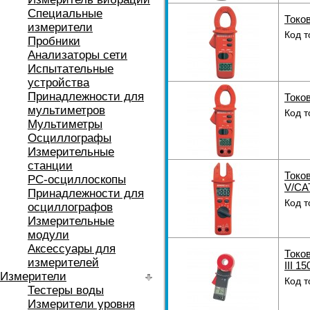
Специальные
Токов
измерители
Код т
Пробники
Анализаторы сети
Испытательные
устройства
Принадлежности для
Токов
мультиметров
Код т
Мультиметры
Осциллографы
Измерительные
станции
Токо
РС-осциллоскопы
V/CAT
Принадлежности для
Код т
осциллографов
Измерительные
модули
Аксессуары для
Токо
измерителей
III 15
Измерители
Код т
Тестеры воды
Измерители уровня