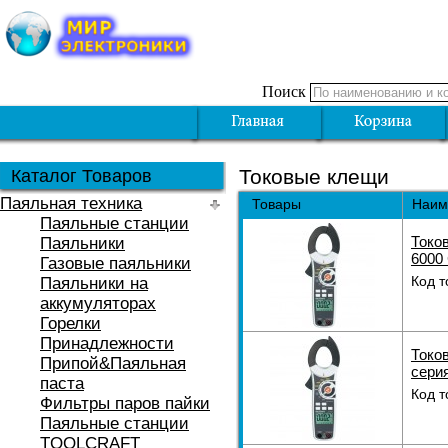
Поиск
Токовые клещи
Каталог Товаров
Паяльная техника
Товары
Наим
Паяльные станции
Токо
Паяльники
6000
Газовые паяльники
Код т
Паяльники на
аккумуляторах
Горелки
Принадлежности
Токов
Припой&Паяльная
серия
паста
Код т
Фильтры паров пайки
Паяльные станции
TOOLCRAFT