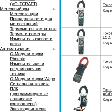
(VOLTCRAFT)
Токов
Метеоприборы
Код т
Метеостанции
Принадлежности для
метеостанций
Термометры комнатные
Токов
Термо-гигрометры
LCD,
Измеритель скорости
Код т
ветра
Автоматизация
O-Модули марки
Phoenix
Токо
Измерительная и
Код т
регулировочная
техника
O-Модули марки Wago
Сигнальная техника
ПЛК
Токов
(программируемые
AC/D
логические
Код т
контроллеры)
Электродвигатели