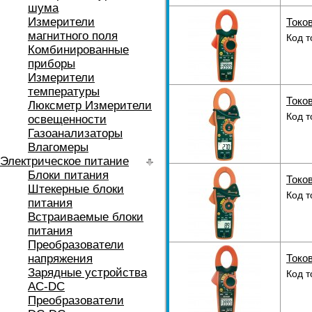
шума
Измерители
Токов
магнитного поля
Код т
Комбинированные
приборы
Измерители
температуры
Токов
Люксметр Измерители
Код т
освещенности
Газоанализаторы
Влагомеры
Электрическое питание
Блоки питания
Токов
Штекерные блоки
Код т
питания
Встраиваемые блоки
питания
Преобразователи
напряжения
Токов
Зарядные устройства
Код т
AC-DC
Преобразователи