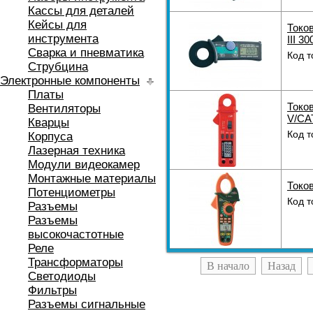
Кассы для деталей
Кейсы для
Токо
инструмента
III 30
Сварка и пневматика
Код т
Струбцина
Электронные компоненты
Платы
Токов
Вентиляторы
V/CAT
Кварцы
Код т
Корпуса
Лазерная техника
Модули видеокамер
Монтажные материалы
Токов
Потенциометры
Код т
Разъемы
Разъемы
высокочастотные
Реле
Трансформаторы
В начало
Назад
Светодиоды
Фильтры
Разъемы сигнальные