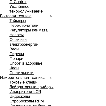
C-Control
Удалённое
техобслуживание
Бытовая техника
Таймеры
Переключатели
Регуляторы климата
Насосы
Счетчики
электроэнергии
Весы
Сирены
Фонари
Спорт и здоровье
Часы
Светильники
Измерительная техника
Токовые клещи
Лабораторные приборы
Измерители LCR
Эндоскопы
Стробоскопы RPM
Измеритель вибрации