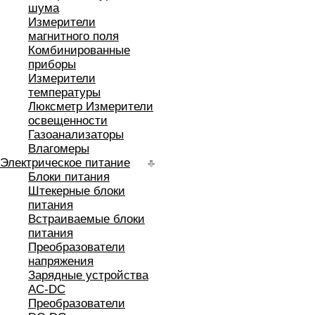
шума
Измерители
магнитного поля
Комбинированные
приборы
Измерители
температуры
Люксметр Измерители
освещенности
Газоанализаторы
Влагомеры
Электрическое питание
Блоки питания
Штекерные блоки
питания
Встраиваемые блоки
питания
Преобразователи
напряжения
Зарядные устройства
AC-DC
Преобразователи