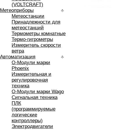
(VOLTCRAFT)
Метеоприборы
Метеостанции
Принадлежности для
метеостанций
Термометры комнатные
Термо-гигрометры
Измеритель скорости
ветра
Автоматизация
O-Модули марки
Phoenix
Измерительная и
регулировочная
техника
O-Модули марки Wago
Сигнальная техника
ПЛК
(программируемые
логические
контроллеры)
Электродвигатели