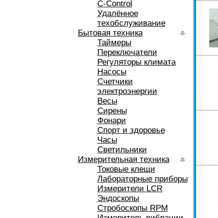
C-Control
Удалённое
техобслуживание
Бытовая техника
Таймеры
Переключатели
Регуляторы климата
Насосы
Счетчики
электроэнергии
Весы
Сирены
Фонари
Спорт и здоровье
Часы
Светильники
Измерительная техника
Токовые клещи
Лабораторные приборы
Измерители LCR
Эндоскопы
Стробоскопы RPM
Измеритель вибрации