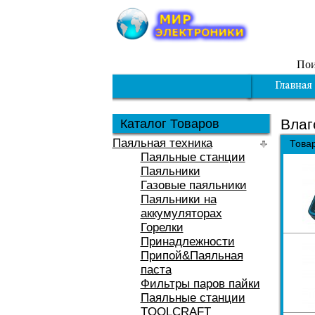
Пои
Влаг
Каталог Товаров
Паяльная техника
Това
Паяльные станции
Паяльники
Газовые паяльники
Паяльники на
аккумуляторах
Горелки
Принадлежности
Припой&Паяльная
паста
Фильтры паров пайки
Паяльные станции
TOOLCRAFT