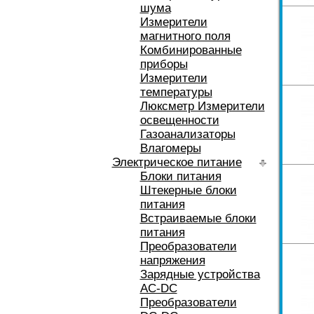
шума
Измерители
магнитного поля
Комбинированные
приборы
Измерители
температуры
Люксметр Измерители
освещенности
Газоанализаторы
Влагомеры
Электрическое питание
Блоки питания
Штекерные блоки
питания
Встраиваемые блоки
питания
Преобразователи
напряжения
Зарядные устройства
AC-DC
Преобразователи