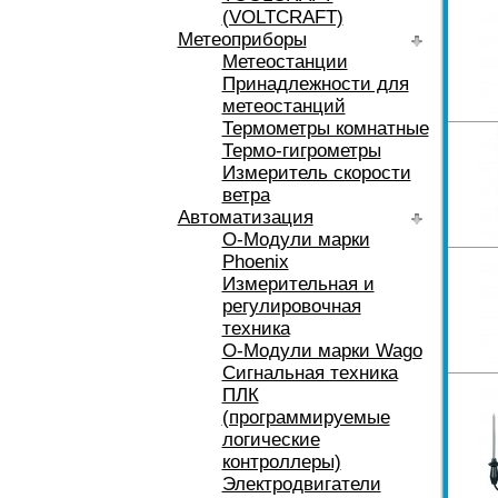
(VOLTCRAFT)
Метеоприборы
Метеостанции
Принадлежности для
метеостанций
Термометры комнатные
Термо-гигрометры
Измеритель скорости
ветра
Автоматизация
O-Модули марки
Phoenix
Измерительная и
регулировочная
техника
O-Модули марки Wago
Сигнальная техника
ПЛК
(программируемые
логические
контроллеры)
Электродвигатели