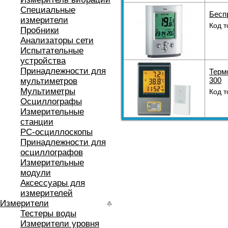
Специальные
Бесп
измерители
Код т
Пробники
Анализаторы сети
Испытательные
устройства
Принадлежности для
Терм
300
мультиметров
Мультиметры
Код т
Осциллографы
Измерительные
станции
РС-осциллоскопы
Принадлежности для
осциллографов
Измерительные
модули
Аксессуары для
измерителей
Измерители
Тестеры воды
Измерители уровня