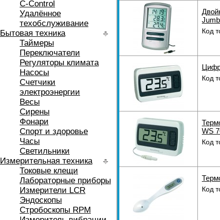
C-Control
Двой
Удалённое
Jumb
техобслуживание
Код т
Бытовая техника
Таймеры
Переключатели
Регуляторы климата
Цифр
Насосы
Код т
Счетчики
электроэнергии
Весы
Сирены
Фонари
Терм
Спорт и здоровье
WS 7
Часы
Код т
Светильники
Измерительная техника
Токовые клещи
Терм
Лабораторные приборы
Код т
Измерители LCR
Эндоскопы
Стробоскопы RPM
Измеритель вибрации