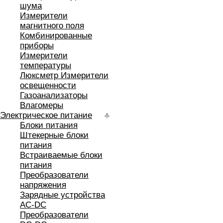
шума
Измерители
магнитного поля
Комбинированные
приборы
Измерители
температуры
Люксметр Измерители
освещенности
Газоанализаторы
Влагомеры
Электрическое питание
Блоки питания
Штекерные блоки
питания
Встраиваемые блоки
питания
Преобразователи
напряжения
Зарядные устройства
AC-DC
Преобразователи