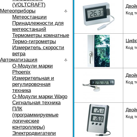
(VOLTCRAFT)
Двой
Метеоприборы
Код т
Метеостанции
Принадлежности для
метеостанций
Термометры комнатные
Цифр
Термо-гигрометры
Измеритель скорости
Код т
ветра
Автоматизация
O-Модули марки
Phoenix
Двой
Измерительная и
Код т
регулировочная
техника
O-Модули марки Wago
Сигнальная техника
ПЛК
Двой
(программируемые
Код т
логические
контроллеры)
Электродвигатели