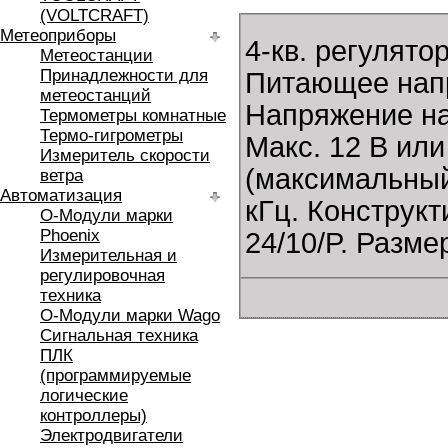
(VOLTCRAFT)
Метеоприборы
4-кв. регулято
Метеостанции
Принадлежности для
Питающее напр
метеостанций
Напряжение на
Термометры комнатные
Термо-гигрометры
Макс. 12 В или
Измеритель скорости
(максимальный
ветра
Автоматизация
кГц. Конструк
O-Модули марки
Phoenix
24/10/P. Разме
Измерительная и
регулировочная
техника
O-Модули марки Wago
Сигнальная техника
ПЛК
(программируемые
логические
контроллеры)
Электродвигатели