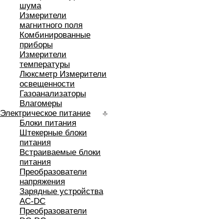
шума
Измерители
магнитного поля
Комбинированные
приборы
Измерители
температуры
Люксметр Измерители
освещенности
Газоанализаторы
Влагомеры
Электрическое питание
Блоки питания
Штекерные блоки
питания
Встраиваемые блоки
питания
Преобразователи
напряжения
Зарядные устройства
AC-DC
Преобразователи