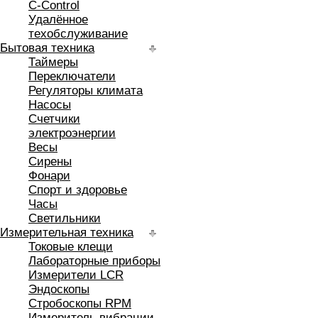
C-Control
Удалённое
техобслуживание
Бытовая техника
Таймеры
Переключатели
Регуляторы климата
Насосы
Счетчики
электроэнергии
Весы
Сирены
Фонари
Спорт и здоровье
Часы
Светильники
Измерительная техника
Токовые клещи
Лабораторные приборы
Измерители LCR
Эндоскопы
Стробоскопы RPM
Измеритель вибрации