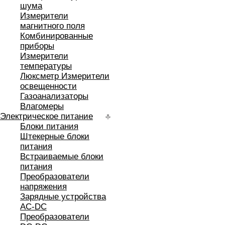
шума
Измерители
магнитного поля
Комбинированные
приборы
Измерители
температуры
Люксметр Измерители
освещенности
Газоанализаторы
Влагомеры
Электрическое питание
Блоки питания
Штекерные блоки
питания
Встраиваемые блоки
питания
Преобразователи
напряжения
Зарядные устройства
AC-DC
Преобразователи