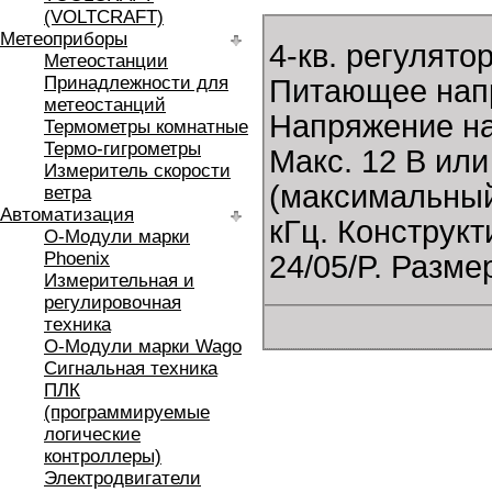
(VOLTCRAFT)
Метеоприборы
4-кв. регулято
Метеостанции
Принадлежности для
Питающее напр
метеостанций
Напряжение на
Термометры комнатные
Термо-гигрометры
Макс. 12 В или
Измеритель скорости
(максимальный
ветра
Автоматизация
кГц. Конструк
O-Модули марки
Phoenix
24/05/P. Разме
Измерительная и
регулировочная
техника
O-Модули марки Wago
Сигнальная техника
ПЛК
(программируемые
логические
контроллеры)
Электродвигатели