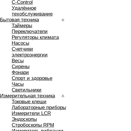
C-Control
Удалённое
техобслуживание
Бытовая техника
Таймеры
Переключатели
Регуляторы климата
Насосы
Счетчики
электроэнергии
Весы
Сирены
Фонари
Спорт и здоровье
Часы
Светильники
Измерительная техника
Токовые клещи
Лабораторные приборы
Измерители LCR
Эндоскопы
Стробоскопы RPM
Измеритель вибрации