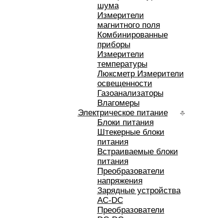
шума
Измерители
магнитного поля
Комбинированные
приборы
Измерители
температуры
Люксметр Измерители
освещенности
Газоанализаторы
Влагомеры
Электрическое питание
Блоки питания
Штекерные блоки
питания
Встраиваемые блоки
питания
Преобразователи
напряжения
Зарядные устройства
AC-DC
Преобразователи