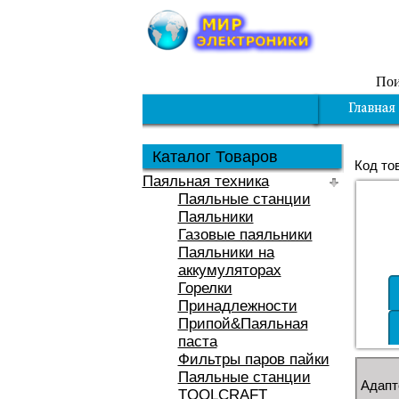
Пои
Каталог Товаров
Код то
Паяльная техника
Паяльные станции
Паяльники
Газовые паяльники
Паяльники на
аккумуляторах
Горелки
Принадлежности
Припой&Паяльная
паста
Фильтры паров пайки
Паяльные станции
Адапт
TOOLCRAFT