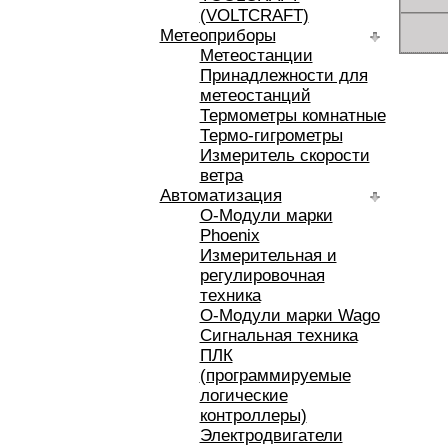
(VOLTCRAFT)
Метеоприборы
Метеостанции
Принадлежности для
метеостанций
Термометры комнатные
Термо-гигрометры
Измеритель скорости
ветра
Автоматизация
O-Модули марки
Phoenix
Измерительная и
регулировочная
техника
O-Модули марки Wago
Сигнальная техника
ПЛК
(программируемые
логические
контроллеры)
Электродвигатели