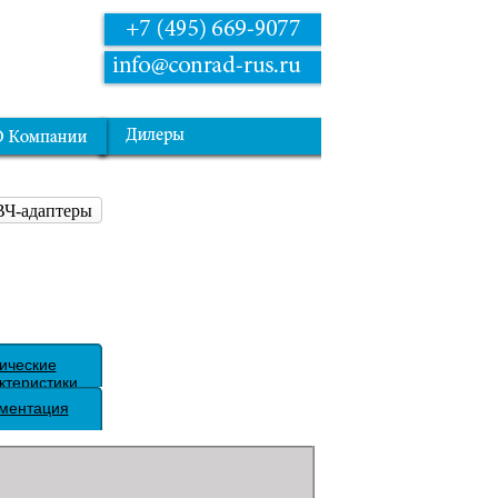
ВЧ-адаптеры
ические
ктеристики
ментация