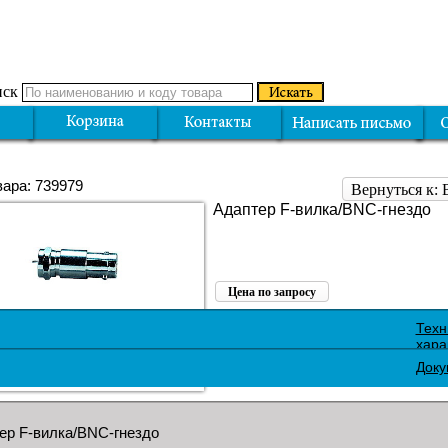
ск
вара: 739979
Вернуться к: 
Адаптер F-вилка/BNC-гнездо
Цена по запросу
Поделиться:
Техн
хара
Доку
ер F-вилка/BNC-гнездо