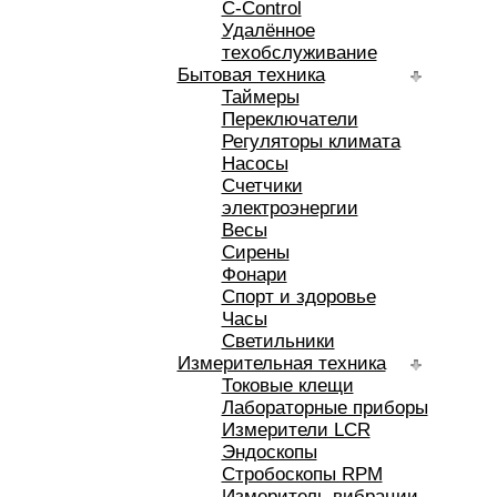
C-Control
Удалённое
техобслуживание
Бытовая техника
Таймеры
Переключатели
Регуляторы климата
Насосы
Счетчики
электроэнергии
Весы
Сирены
Фонари
Спорт и здоровье
Часы
Светильники
Измерительная техника
Токовые клещи
Лабораторные приборы
Измерители LCR
Эндоскопы
Стробоскопы RPM
Измеритель вибрации