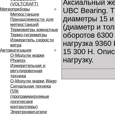
Аксиальный ж
(VOLTCRAFT)
UBC Bearing. 
Метеоприборы
Метеостанции
диаметры 15 и
Принадлежности для
метеостанций
(диаметр и то
Термометры комнатные
оборотов 6300
Термо-гигрометры
Измеритель скорости
нагрузка 9360
ветра
15 300 Н. Опи
Автоматизация
O-Модули марки
нагрузку.
Phoenix
Измерительная и
регулировочная
техника
O-Модули марки Wago
Сигнальная техника
ПЛК
(программируемые
логические
контроллеры)
Электродвигатели