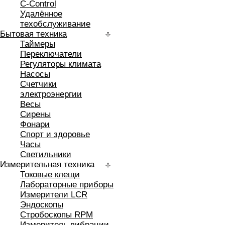
C-Control
Удалённое
техобслуживание
Бытовая техника
Таймеры
Переключатели
Регуляторы климата
Насосы
Счетчики
электроэнергии
Весы
Сирены
Фонари
Спорт и здоровье
Часы
Светильники
Измерительная техника
Токовые клещи
Лабораторные приборы
Измерители LCR
Эндоскопы
Стробоскопы RPM
Измеритель вибрации