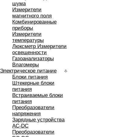
шума
Измерители
магнитного поля
Комбинированные
приборы
Измерители
температуры
Люксметр Измерители
освещенности
Газоанализаторы
Влагомеры
Электрическое питание
Блоки питания
Штекерные блоки
питания
Встраиваемые блоки
питания
Преобразователи
напряжения
Зарядные устройства
AC-DC
Преобразователи