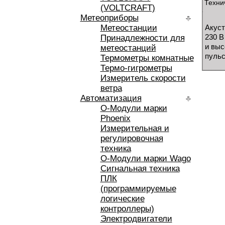
Техни
(VOLTCRAFT)
Метеоприборы
Метеостанции
Акуст
230 В
Принадлежности для
и выс
метеостанций
пульс
Термометры комнатные
Термо-гигрометры
Измеритель скорости
ветра
Автоматизация
O-Модули марки
Phoenix
Измерительная и
регулировочная
техника
O-Модули марки Wago
Сигнальная техника
ПЛК
(программируемые
логические
контроллеры)
Электродвигатели