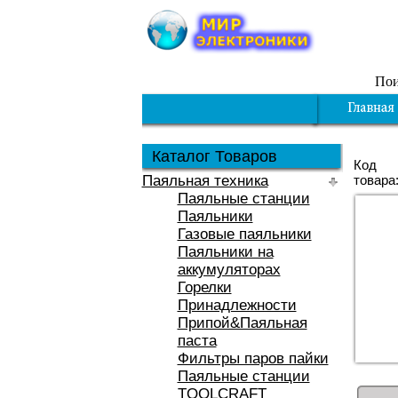
Пои
Каталог Товаров
Код
Паяльная техника
товара
Паяльные станции
Паяльники
Газовые паяльники
Паяльники на
аккумуляторах
Горелки
Принадлежности
Припой&Паяльная
паста
Фильтры паров пайки
Паяльные станции
TOOLCRAFT