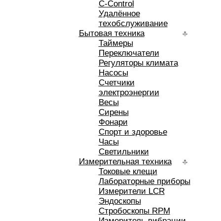
C-Control
Удалённое
техобслуживание
Бытовая техника
Таймеры
Переключатели
Регуляторы климата
Насосы
Счетчики
электроэнергии
Весы
Сирены
Фонари
Спорт и здоровье
Часы
Светильники
Измерительная техника
Токовые клещи
Лабораторные приборы
Измерители LCR
Эндоскопы
Стробоскопы RPM
Измеритель вибрации