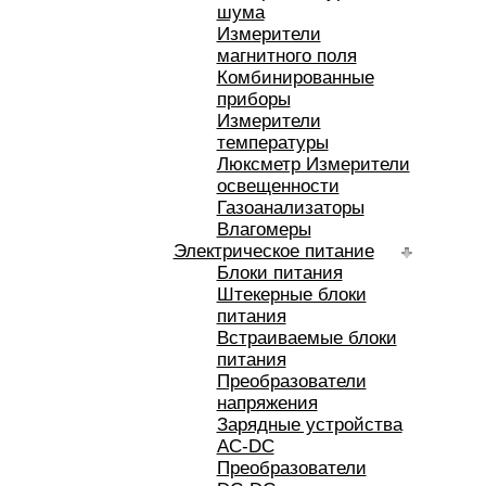
шума
Измерители
магнитного поля
Комбинированные
приборы
Измерители
температуры
Люксметр Измерители
освещенности
Газоанализаторы
Влагомеры
Электрическое питание
Блоки питания
Штекерные блоки
питания
Встраиваемые блоки
питания
Преобразователи
напряжения
Зарядные устройства
AC-DC
Преобразователи