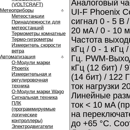
Аналоговый ча
(VOLTCRAFT)
UI-F Phoenix C
Метеоприборы
Метеостанции
сигнал 0 - 5 В / 
Принадлежности для
метеостанций
20 мA / 0 - 10 
Термометры комнатные
Частота выходно
Термо-гигрометры
Измеритель скорости
кГц / 0 - 1 кГц /
ветра
Гц. PWM-Выход 7
Автоматизация
O-Модули марки
кГц (12 бит) / 
Phoenix
Измерительная и
(14 бит) / 122 
регулировочная
ток нагрузки 2
техника
O-Модули марки Wago
Линейные разм
Сигнальная техника
ток < 10 мA (
ПЛК
(программируемые
на переключат
логические
контроллеры)
до +65 °C. Со
Электродвигатели