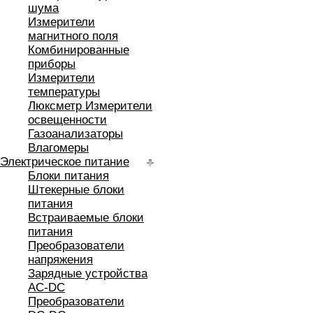
шума
Измерители
магнитного поля
Комбинированные
приборы
Измерители
температуры
Люксметр Измерители
освещенности
Газоанализаторы
Влагомеры
Электрическое питание
Блоки питания
Штекерные блоки
питания
Встраиваемые блоки
питания
Преобразователи
напряжения
Зарядные устройства
AC-DC
Преобразователи