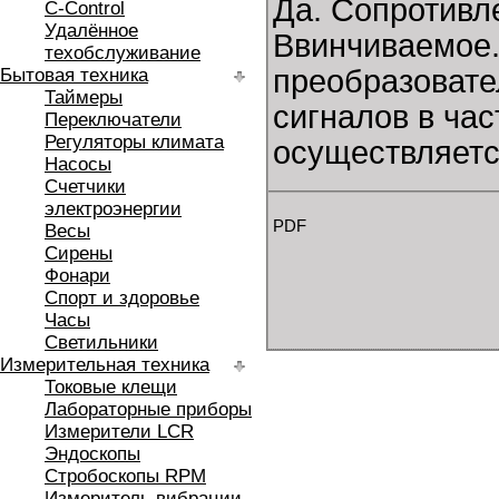
Да. Сопротивл
C-Control
Удалённое
Ввинчиваемое.
техобслуживание
преобразовате
Бытовая техника
Таймеры
сигналов в ча
Переключатели
Регуляторы климата
осуществляетс
Насосы
Счетчики
электроэнергии
PDF
Весы
Сирены
Фонари
Спорт и здоровье
Часы
Светильники
Измерительная техника
Токовые клещи
Лабораторные приборы
Измерители LCR
Эндоскопы
Стробоскопы RPM
Измеритель вибрации