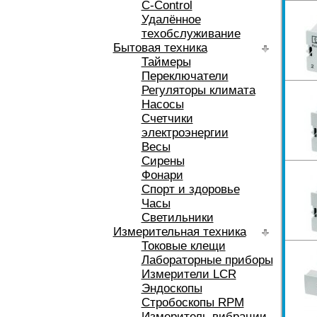
C-Control
Удалённое
техобслуживание
Бытовая техника
Таймеры
Переключатели
Регуляторы климата
Насосы
Счетчики
электроэнергии
Весы
Сирены
Фонари
Спорт и здоровье
Часы
Светильники
Измерительная техника
Токовые клещи
Лабораторные приборы
Измерители LCR
Эндоскопы
Стробоскопы RPM
Измеритель вибрации