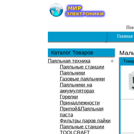
Пои
Малы
Каталог Товаров
Паяльная техника
Това
Паяльные станции
Паяльники
Газовые паяльники
Паяльники на
аккумуляторах
Горелки
Принадлежности
Припой&Паяльная
паста
Фильтры паров пайки
Паяльные станции
TOOLCRAFT