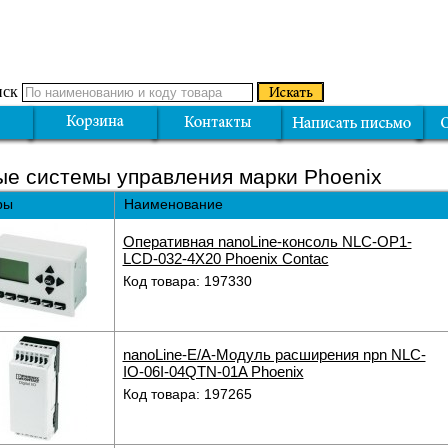
ск
е системы управления марки Phoenix
ры
Наименование
Оперативная nanoLine-консоль NLC-OP1-
LCD-032-4X20 Phoenix Contac
Код товара: 197330
nanoLine-E/A-Модуль расширения npn NLC-
IO-06I-04QTN-01A Phoenix
Код товара: 197265