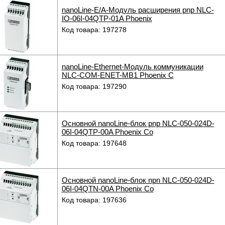
nanoLine-E/A-Модуль расширения pnp NLC-
IO-06I-04QTP-01A Phoenix
Код товара: 197278
nanoLine-Ethernet-Модуль коммуникации
NLC-COM-ENET-MB1 Phoenix C
Код товара: 197290
Основной nanoLine-блок pnp NLC-050-024D-
06I-04QTP-00A Phoenix Co
Код товара: 197648
Основной nanoLine-блок npn NLC-050-024D-
06I-04QTN-00A Phoenix Co
Код товара: 197636