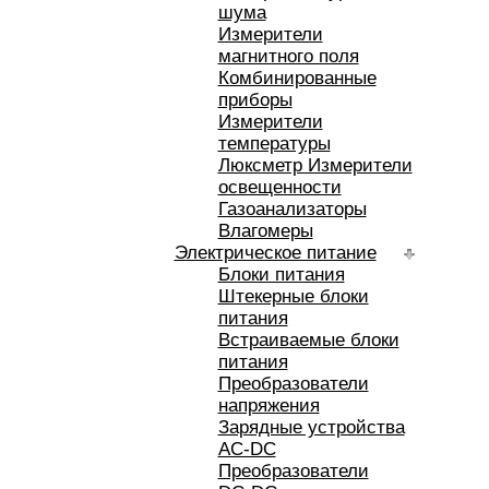
шума
Измерители
магнитного поля
Комбинированные
приборы
Измерители
температуры
Люксметр Измерители
освещенности
Газоанализаторы
Влагомеры
Электрическое питание
Блоки питания
Штекерные блоки
питания
Встраиваемые блоки
питания
Преобразователи
напряжения
Зарядные устройства
AC-DC
Преобразователи