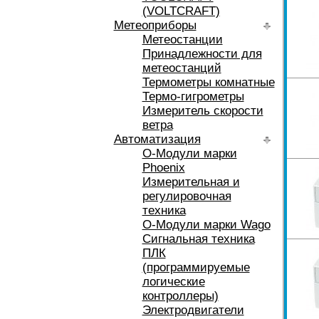
(VOLTCRAFT)
Метеоприборы
Метеостанции
Принадлежности для
метеостанций
Термометры комнатные
Термо-гигрометры
Измеритель скорости
ветра
Автоматизация
O-Модули марки
Phoenix
Измерительная и
регулировочная
техника
O-Модули марки Wago
Сигнальная техника
ПЛК
(программируемые
логические
контроллеры)
Электродвигатели