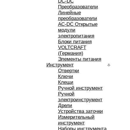
DC-DC
Преобразователи
Линейные
преобразователи
AC-DC Открытые
модули
электропитания
Блоки питания
VOLTCRAFT
(Германия)
Элементы питания
Инструмент
Отвертки
Ключи
Клещи
Ручной инструмент
Ручной
электроинструмент
Дрели
Устройства заточки
Измерительный
инструмент
Наборы инструмента