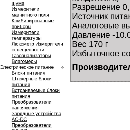
шума
Разрешение 0,
Измерители
Источник пита
магнитного поля
Комбинированные
Аналоговые вы
приборы
Измерители
Давление -10.0
температуры
Вес 170 г
Люксметр Измерители
освещенности
Избыточное со
Газоанализаторы
Влагомеры
Производите
Электрическое питание
Блоки питания
Штекерные блоки
питания
Встраиваемые блоки
питания
Преобразователи
напряжения
Зарядные устройства
AC-DC
Преобразователи