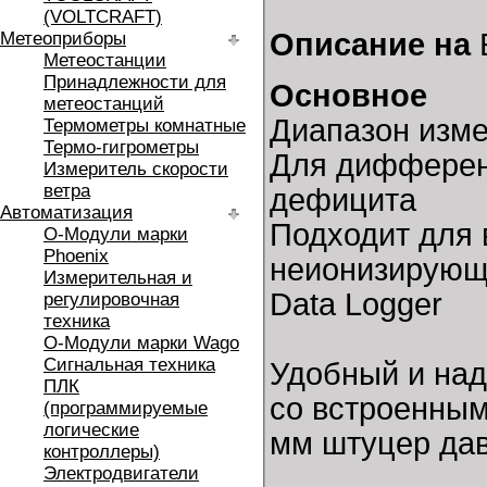
(VOLTCRAFT)
Описание на
Метеоприборы
Метеостанции
Принадлежности для
Основное
метеостанций
Диапазон изме
Термометры комнатные
Термо-гигрометры
Для дифферен
Измеритель скорости
ветра
дефицита
Автоматизация
Подходит для 
O-Модули марки
Phoenix
неионизирующ
Измерительная и
Data Logger
регулировочная
техника
O-Модули марки Wago
Сигнальная техника
Удобный и на
ПЛК
со встроенным
(программируемые
логические
мм штуцер дав
контроллеры)
Электродвигатели