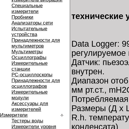
Специальные
измерители
технические 
Пробники
Анализаторы сети
Испытательные
устройства
Принадлежности для
Data Logger: 9
мультиметров
регулируемое 
Мультиметры
Осциллографы
Датчик: пьезо
Измерительные
станции
внутрен.
РС-осциллоскопы
Диапазон отоб
Принадлежности для
осциллографов
мм рт.ст., mH2
Измерительные
Потребляемая 
модули
Аксессуары для
Размеры (Д х Ш
измерителей
Измерители
R.h. температу
Тестеры воды
конденсата)
Измерители уровня