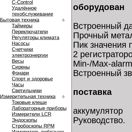
C-Control
оборудован
Удалённое
техобслуживание
Бытовая техника
Встроенный да
Таймеры
Переключатели
Прочный мета
Регуляторы климата
Пик значения п
Насосы
Счетчики
2 регистратор
электроэнергии
Весы
Min-/Max-alar
Сирены
Встроенный зв
Фонари
Спорт и здоровье
Часы
поставка
Светильники
Измерительная техника
Токовые клещи
Лабораторные приборы
аккумулятор
Измерители LCR
Руководство.
Эндоскопы
Стробоскопы RPM
Измеритель вибрации