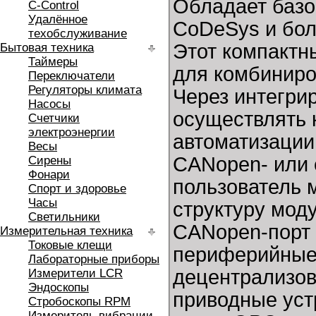
Обладает базо
C-Control
Удалённое
CoDeSys и бол
техобслуживание
Этот компактн
Бытовая техника
Таймеры
для комбиниров
Переключатели
Регуляторы климата
Через интегри
Насосы
осуществлять 
Счетчики
электроэнергии
автоматизации
Весы
CANopen- или 
Сирены
Фонари
пользователь 
Спорт и здоровье
Часы
структуру модул
Светильники
CANopen-порт
Измерительная техника
Токовые клещи
периферийные 
Лабораторные приборы
децентрализов
Измерители LCR
Эндоскопы
приводные устр
Стробоскопы RPM
Измеритель вибрации