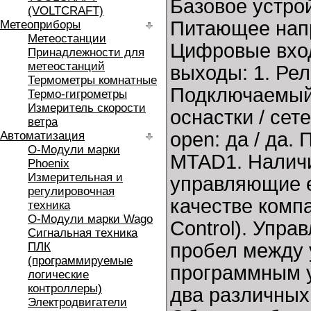
Базовое устр
(VOLTCRAFT)
Питающее напр
Метеоприборы
Метеостанции
Цифровые вход
Принадлежности для
метеостанций
выходы: 1. Рел
Термометры комнатные
Подключаемый 
Термо-гигрометры
Измеритель скорости
оснастки / сет
ветра
open: да / да.
Автоматизация
O-Модули марки
MTAD1. Наличи
Phoenix
Измерительная и
управляющие e
регулировочная
качестве комп
техника
O-Модули марки Wago
Control). Упра
Сигнальная техника
пробел между
ПЛК
(программируемые
программным у
логические
контроллеры)
два различных
Электродвигатели