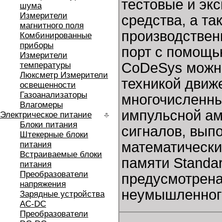
тестовые и эк
шума
Измерители
средства, а та
магнитного поля
производствен
Комбинированные
приборы
порт с помощь
Измерители
CoDeSys можно
температуры
Люксметр Измерители
техникой движе
освещенности
Газоанализаторы
многочисленн
Влагомеры
импульсной ам
Электрическое питание
Блоки питания
сигналов, вып
Штекерные блоки
математически
питания
Встраиваемые блоки
памяти Standa
питания
Преобразователи
предусмотрена
напряжения
неумышленног
Зарядные устройства
AC-DC
Преобразователи