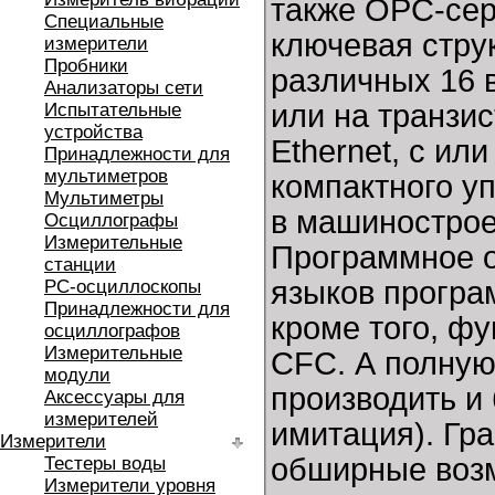
также OPC-сер
Специальные
ключевая струк
измерители
Пробники
различных 16 в
Анализаторы сети
или на транзис
Испытательные
устройства
Ethernet, с ил
Принадлежности для
мультиметров
компактного у
Мультиметры
в машинострое
Осциллографы
Измерительные
Программное 
станции
языков програ
РС-осциллоскопы
Принадлежности для
кроме того, ф
осциллографов
Измерительные
CFC. А полную
модули
производить и 
Аксессуары для
измерителей
имитация). Гр
Измерители
обширные воз
Тестеры воды
Измерители уровня