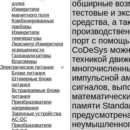
обширные воз
шума
Измерители
тестовые и эк
магнитного поля
средства, а та
Комбинированные
приборы
производствен
Измерители
температуры
порт с помощь
Люксметр Измерители
CoDeSys можно
освещенности
Газоанализаторы
техникой движе
Влагомеры
многочисленн
Электрическое питание
Блоки питания
импульсной ам
Штекерные блоки
питания
сигналов, вып
Встраиваемые блоки
математически
питания
Преобразователи
памяти Standa
напряжения
предусмотрена
Зарядные устройства
AC-DC
неумышленног
Преобразователи