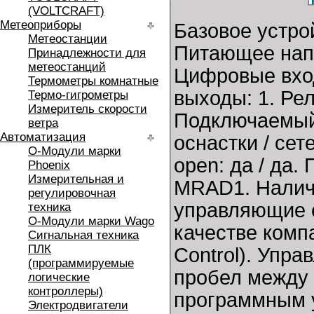
(VOLTCRAFT)
Метеоприборы
Базовое устр
Метеостанции
Питающее напр
Принадлежности для
метеостанций
Цифровые вход
Термометры комнатные
выходы: 1. Ре
Термо-гигрометры
Измеритель скорости
Подключаемый 
ветра
Автоматизация
оснастки / сет
O-Модули марки
open: да / да.
Phoenix
Измерительная и
MRAD1. Наличи
регулировочная
управляющие e
техника
O-Модули марки Wago
качестве комп
Сигнальная техника
ПЛК
Control). Упра
(программируемые
пробел между
логические
контроллеры)
программным у
Электродвигатели