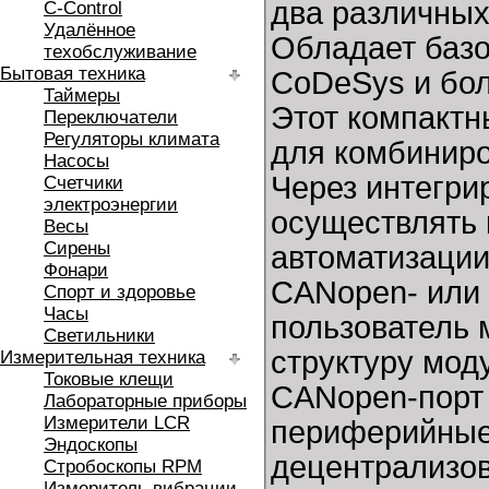
два различных
C-Control
Удалённое
Обладает базо
техобслуживание
Бытовая техника
CoDeSys и бол
Таймеры
Этот компактн
Переключатели
Регуляторы климата
для комбиниров
Насосы
Через интегр
Счетчики
электроэнергии
осуществлять 
Весы
Сирены
автоматизации
Фонари
CANopen- или 
Спорт и здоровье
Часы
пользователь 
Светильники
структуру моду
Измерительная техника
Токовые клещи
CANopen-порт
Лабораторные приборы
Измерители LCR
периферийные 
Эндоскопы
децентрализов
Стробоскопы RPM
Измеритель вибрации