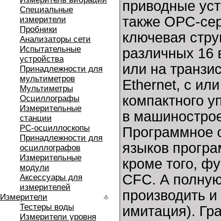
приводные устр
Специальные
также OPC-сер
измерители
Пробники
ключевая струк
Анализаторы сети
Испытательные
различных 16 
устройства
или на транзис
Принадлежности для
мультиметров
Ethernet, с ил
Мультиметры
компактного у
Осциллографы
Измерительные
в машинострое
станции
РС-осциллоскопы
Программное 
Принадлежности для
языков програ
осциллографов
Измерительные
кроме того, ф
модули
CFC. А полную
Аксессуары для
измерителей
производить и 
Измерители
Тестеры воды
имитация). Гр
Измерители уровня