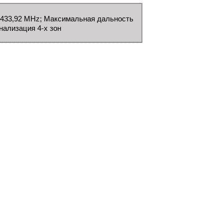
а 433,92 МHz; Максимальная дальность
гнализация 4-х зон