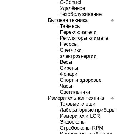
C-Control
Удалённое
техобслуживание
Бытовая техника
Таймеры
Переключатели
Регуляторы климата
Насосы
Счетчики
электроэнергии
Весы
Сирены
Фонари
Спорт и здоровье
Часы
Светильники
Измерительная техника
Токовые клещи
Лабораторные приборы
Измерители LCR
Эндоскопы
Стробоскопы RPM
Измеритель вибрации