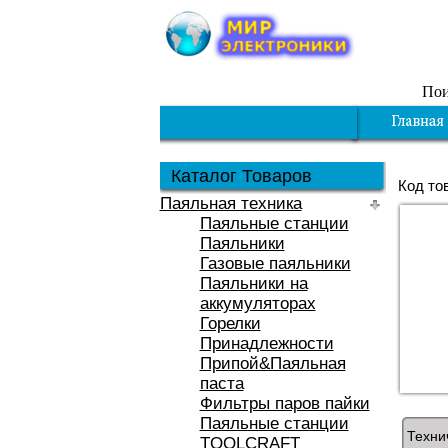
Пои
Каталог Товаров
Код то
Паяльная техника
Паяльные станции
Паяльники
Газовые паяльники
Паяльники на
аккумуляторах
Горелки
Принадлежности
Припой&Паяльная
паста
Фильтры паров пайки
Паяльные станции
Техни
TOOLCRAFT