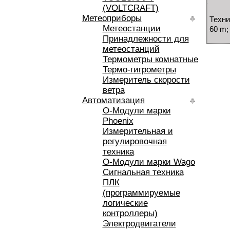
(VOLTCRAFT)
Метеоприборы
Техни
Метеостанции
60 m;
Принадлежности для
метеостанций
Термометры комнатные
Термо-гигрометры
Измеритель скорости
ветра
Автоматизация
O-Модули марки
Phoenix
Измерительная и
регулировочная
техника
O-Модули марки Wago
Сигнальная техника
ПЛК
(программируемые
логические
контроллеры)
Электродвигатели