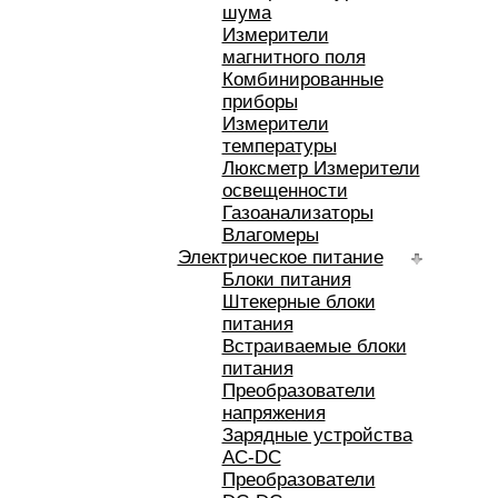
шума
Измерители
магнитного поля
Комбинированные
приборы
Измерители
температуры
Люксметр Измерители
освещенности
Газоанализаторы
Влагомеры
Электрическое питание
Блоки питания
Штекерные блоки
питания
Встраиваемые блоки
питания
Преобразователи
напряжения
Зарядные устройства
AC-DC
Преобразователи