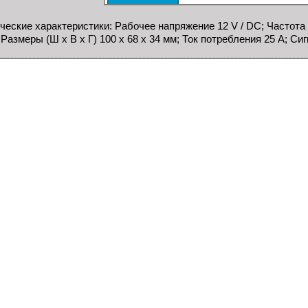
ческие характеристики: Рабочее напряжение 12 V / DC; Частот
 Размеры (Ш х В х Г) 100 х 68 х 34 мм; Ток потребления 25 A; Си