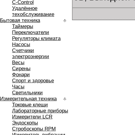
C-Control
Удалённое
техобслуживание
Бытовая техника
Таймеры
Переключатели
Регуляторы климата
Насосы
Счетчики
электроэнергии
Весы
Сирены
Фонари
Спорт и здоровье
Часы
Светильники
Измерительная техника
Токовые клещи
Лабораторные приборы
Измерители LCR
Эндоскопы
Стробоскопы RPM
Измеритель вибрации