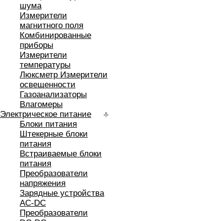
шума
Измерители
магнитного поля
Комбинированные
приборы
Измерители
температуры
Люксметр Измерители
освещенности
Газоанализаторы
Влагомеры
Электрическое питание
Блоки питания
Штекерные блоки
питания
Встраиваемые блоки
питания
Преобразователи
напряжения
Зарядные устройства
AC-DC
Преобразователи