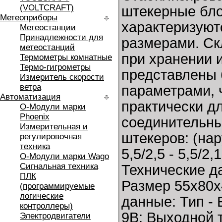
(VOLTCRAFT)
штекерные бло
Метеоприборы
характеризую
Метеостанции
Принадлежности для
размерами. Ск
метеостанций
при хранении 
Термометры комнатные
Термо-гигрометры
представлены 
Измеритель скорости
ветра
параметрами, 
Автоматизация
практически д
O-Модули марки
Phoenix
соединительны
Измерительная и
штекеров: (на
регулировочная
техника
5,5/2,5 - 5,5/2,1
O-Модули марки Wago
Сигнальная техника
Технические д
ПЛК
Размер 55х80х4
(программируемые
логические
данные: Тип -
контроллеры)
9B; Выходной т
Электродвигатели