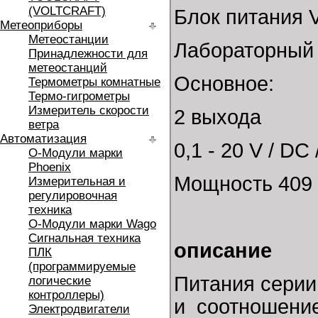
(VOLTCRAFT)
Блок питания 
Метеоприборы
Метеостанции
Лабораторный 
Принадлежности для
метеостанций
Основное:
Термометры комнатные
Термо-гигрометры
Измеритель скорости
2 выхода
ветра
Автоматизация
0,1 - 20 V / DC 
O-Модули марки
Phoenix
Мощность 409 
Измерительная и
регулировочная
техника
O-Модули марки Wago
Сигнальная техника
описание
ПЛК
(программируемые
Питания серии
логические
контроллеры)
и соотношение
Электродвигатели