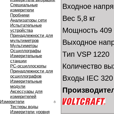
Входное напря
Специальные
измерители
Пробники
Вес 5,8 кг
Анализаторы сети
Испытательные
Мощность 409 
устройства
Принадлежности для
мультиметров
Выходное напря
Мультиметры
Осциллографы
Тип VSP 1220
Измерительные
станции
Количество вы
РС-осциллоскопы
Принадлежности для
осциллографов
Входы IEC 320
Измерительные
модули
Производител
Аксессуары для
измерителей
Измерители
Тестеры воды
Измерители уровня