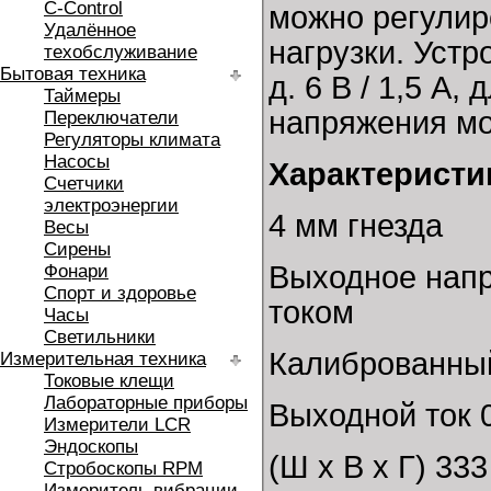
C-Control
можно регулир
Удалённое
нагрузки. Устр
техобслуживание
Бытовая техника
д. 6 В / 1,5 А
Таймеры
напряжения мо
Переключатели
Регуляторы климата
Насосы
Характеристи
Счетчики
электроэнергии
4 мм гнезда
Весы
Сирены
Выходное напр
Фонари
Спорт и здоровье
током
Часы
Светильники
Калиброванный
Измерительная техника
Токовые клещи
Лабораторные приборы
Выходной ток 0
Измерители LCR
Эндоскопы
(Ш х В х Г) 333
Стробоскопы RPM
Измеритель вибрации