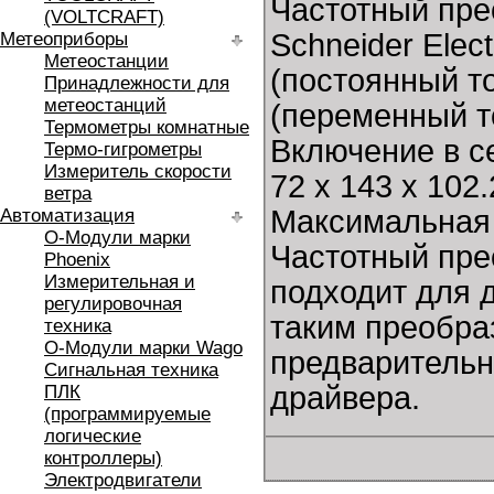
Частотный пре
(VOLTCRAFT)
Schneider Elec
Метеоприборы
Метеостанции
(постоянный т
Принадлежности для
метеостанций
(переменный т
Термометры комнатные
Включение в с
Термо-гигрометры
Измеритель скорости
72 x 143 x 102
ветра
Максимальная 
Автоматизация
O-Модули марки
Частотный пре
Phoenix
Измерительная и
подходит для 
регулировочная
таким преобра
техника
O-Модули марки Wago
предварительн
Сигнальная техника
драйвера.
ПЛК
(программируемые
логические
контроллеры)
Электродвигатели