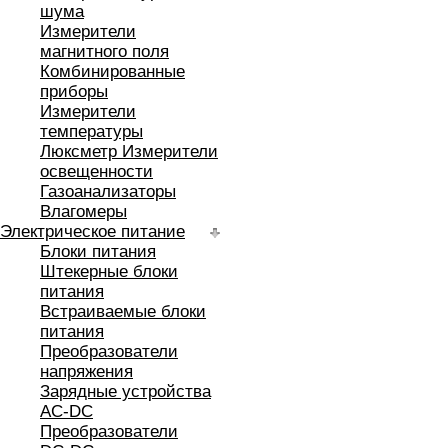
шума
Измерители
магнитного поля
Комбинированные
приборы
Измерители
температуры
Люксметр Измерители
освещенности
Газоанализаторы
Влагомеры
Электрическое питание
Блоки питания
Штекерные блоки
питания
Встраиваемые блоки
питания
Преобразователи
напряжения
Зарядные устройства
AC-DC
Преобразователи