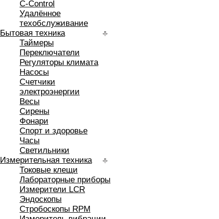
C-Control
Удалённое
техобслуживание
Бытовая техника
Таймеры
Переключатели
Регуляторы климата
Насосы
Счетчики
электроэнергии
Весы
Сирены
Фонари
Спорт и здоровье
Часы
Светильники
Измерительная техника
Токовые клещи
Лабораторные приборы
Измерители LCR
Эндоскопы
Стробоскопы RPM
Измеритель вибрации