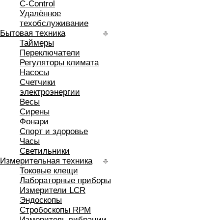
C-Control
Удалённое
техобслуживание
Бытовая техника
Таймеры
Переключатели
Регуляторы климата
Насосы
Счетчики
электроэнергии
Весы
Сирены
Фонари
Спорт и здоровье
Часы
Светильники
Измерительная техника
Токовые клещи
Лабораторные приборы
Измерители LCR
Эндоскопы
Стробоскопы RPM
Измеритель вибрации