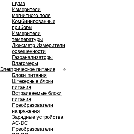
шума
Измерители
магнитного поля
Комбинированные
приборы
Измерители
температуры
Люксметр Измерители
освещенности
Газоанализаторы
Влагомеры
Электрическое питание
Блоки питания
Штекерные блоки
питания
Встраиваемые блоки
питания
Преобразователи
напряжения
Зарядные устройства
AC-DC
Преобразователи