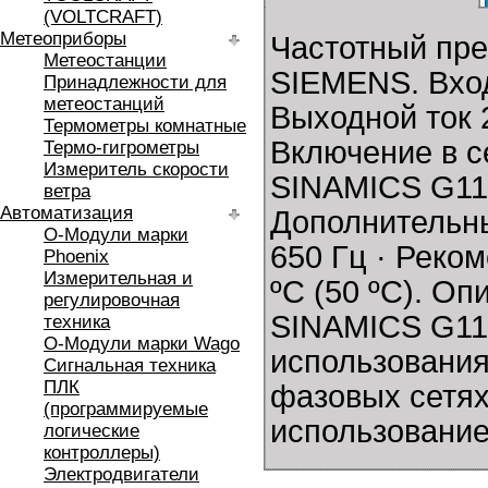
(VOLTCRAFT)
Метеоприборы
Частотный пр
Метеостанции
SIEMENS. Вход
Принадлежности для
метеостанций
Выходной ток 
Термометры комнатные
Включение в с
Термо-гигрометры
Измеритель скорости
SINAMICS G110
ветра
Автоматизация
Дополнительны
O-Модули марки
650 Гц · Реко
Phoenix
Измерительная и
ºC (50 ºC). О
регулировочная
SINAMICS G11
техника
O-Модули марки Wago
использования
Сигнальная техника
ПЛК
фазовых сетях
(программируемые
использование
логические
контроллеры)
Электродвигатели