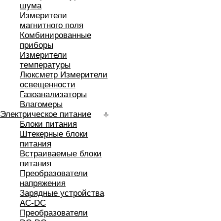
шума
Измерители
магнитного поля
Комбинированные
приборы
Измерители
температуры
Люксметр Измерители
освещенности
Газоанализаторы
Влагомеры
Электрическое питание
Блоки питания
Штекерные блоки
питания
Встраиваемые блоки
питания
Преобразователи
напряжения
Зарядные устройства
AC-DC
Преобразователи