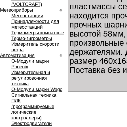
(VOLTCRAFT)
пластмассы се
Метеоприборы
находится про
Метеостанции
Принадлежности для
прочных шарни
метеостанций
высотой 58мм,
Термометры комнатные
Термо-гигрометры
произвольные 
Измеритель скорости
ветра
держателями. 
Автоматизация
размер 460х165
O-Модули марки
Phoenix
Поставка без и
Измерительная и
регулировочная
техника
O-Модули марки Wago
Сигнальная техника
ПЛК
(программируемые
логические
контроллеры)
Электродвигатели