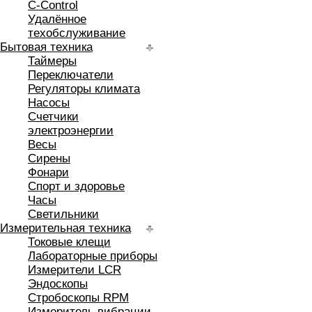
C-Control
Удалённое
техобслуживание
Бытовая техника
Таймеры
Переключатели
Регуляторы климата
Насосы
Счетчики
электроэнергии
Весы
Сирены
Фонари
Спорт и здоровье
Часы
Светильники
Измерительная техника
Токовые клещи
Лабораторные приборы
Измерители LCR
Эндоскопы
Стробоскопы RPM
Измеритель вибрации