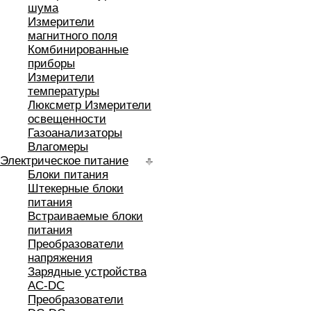
шума
Измерители
магнитного поля
Комбинированные
приборы
Измерители
температуры
Люксметр Измерители
освещенности
Газоанализаторы
Влагомеры
Электрическое питание
Блоки питания
Штекерные блоки
питания
Встраиваемые блоки
питания
Преобразователи
напряжения
Зарядные устройства
AC-DC
Преобразователи