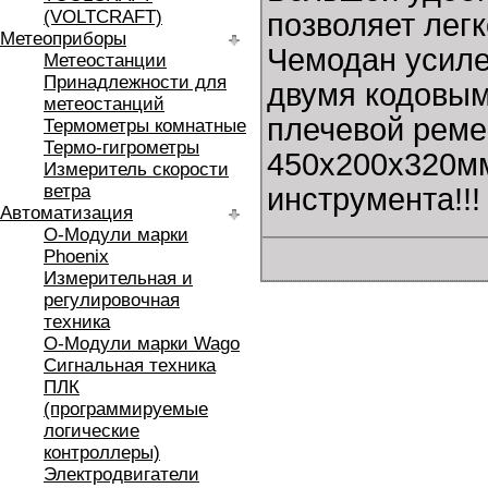
(VOLTCRAFT)
позволяет лег
Метеоприборы
Чемодан усил
Метеостанции
Принадлежности для
двумя кодовым
метеостанций
плечевой реме
Термометры комнатные
Термо-гигрометры
450х200х320мм
Измеритель скорости
ветра
инструмента!!!
Автоматизация
O-Модули марки
Phoenix
Измерительная и
регулировочная
техника
O-Модули марки Wago
Сигнальная техника
ПЛК
(программируемые
логические
контроллеры)
Электродвигатели