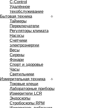
C-Control
Удалённое
техобслуживание
Бытовая техника
Таймеры
Переключатели
Регуляторы климата
Насосы
Счетчики
электроэнергии
Весы
Сирены
Фонари
Спорт и здоровье
Часы
Светильники
Измерительная техника
Токовые клещи
Лабораторные приборы
Измерители LCR
Эндоскопы
Стробоскопы RPM
Измеритель вибрации