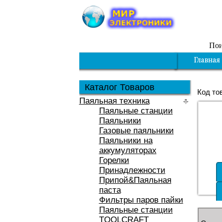
Пои
Каталог Товаров
Код то
Паяльная техника
Паяльные станции
Паяльники
Газовые паяльники
Паяльники на
аккумуляторах
Горелки
Принадлежности
Припой&Паяльная
паста
Фильтры паров пайки
Паяльные станции
TOOLCRAFT