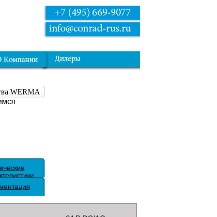
йства WERMA
имся
ические
ктеристики
ментация