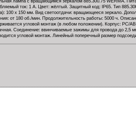
льная лампа с вращающимся зеркалом 885.300.75 WERMA. Пита
бляемый ток: 1 А. Цвет: жёлтый. Защитный код: IP65. Тип 885.3
а): 100 x 150 мм. Вид светоотдачи: вращающееся зеркало. Допо
ния: от 180 об./мин. Продолжительность работы: 5000 ч. Описан
рживается угловой монтаж (в любом положении). Корпус: PC/AB
ачная. Соединение: ввинчиваемые зажимы для провода до 2,5 мм
водится угловой монтаж. Линейный поперечный размер подсоедин