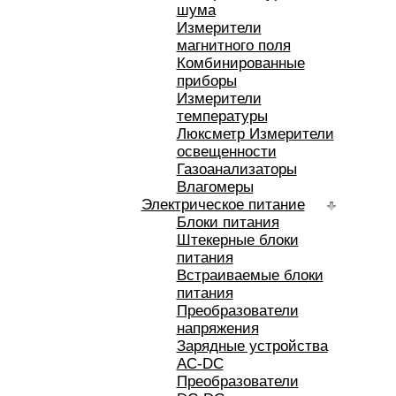
шума
Измерители
магнитного поля
Комбинированные
приборы
Измерители
температуры
Люксметр Измерители
освещенности
Газоанализаторы
Влагомеры
Электрическое питание
Блоки питания
Штекерные блоки
питания
Встраиваемые блоки
питания
Преобразователи
напряжения
Зарядные устройства
AC-DC
Преобразователи