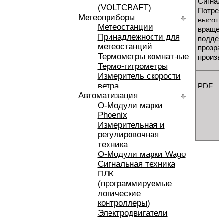
Cигна
(VOLTCRAFT)
Потре
Метеоприборы
высот
Метеостанции
враще
Принадлежности для
подде
метеостанций
прозр
Термометры комнатные
произ
Термо-гигрометры
Измеритель скорости
ветра
PDF
Автоматизация
O-Модули марки
Phoenix
Измерительная и
регулировочная
техника
O-Модули марки Wago
Сигнальная техника
ПЛК
(программируемые
логические
контроллеры)
Электродвигатели