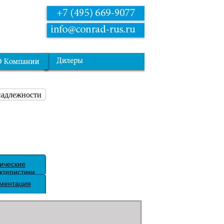
надлежности
ические
ктеристики
ментация