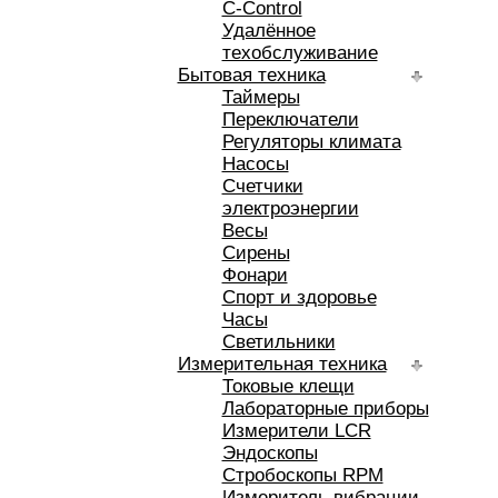
C-Control
Удалённое
техобслуживание
Бытовая техника
Таймеры
Переключатели
Регуляторы климата
Насосы
Счетчики
электроэнергии
Весы
Сирены
Фонари
Спорт и здоровье
Часы
Светильники
Измерительная техника
Токовые клещи
Лабораторные приборы
Измерители LCR
Эндоскопы
Стробоскопы RPM
Измеритель вибрации