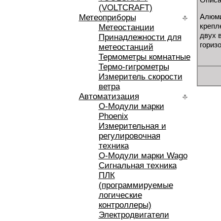
(VOLTCRAFT)
Алюми
Метеоприборы
крепл
Метеостанции
двух 
Принадлежности для
гориз
метеостанций
Термометры комнатные
Термо-гигрометры
Измеритель скорости
ветра
Автоматизация
O-Модули марки
Phoenix
Измерительная и
регулировочная
техника
O-Модули марки Wago
Сигнальная техника
ПЛК
(программируемые
логические
контроллеры)
Электродвигатели