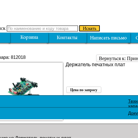
ск
вара: 812018
Вернуться к: При
Держатель печатных плат
Цена по запросу
Поделиться:
Техн
хара
Доку
ние на Держатель печатных плат