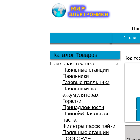
Пои
Каталог Товаров
Код то
Паяльная техника
Паяльные станции
Паяльники
Газовые паяльники
Паяльники на
аккумуляторах
Горелки
Принадлежности
Припой&Паяльная
паста
Фильтры паров пайки
Паяльные станции
TOOLCRAFT
Описа