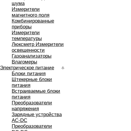
шума
Измерители
магнитного поля
Комбинированные
приборы
Измерители
температуры
Люксметр Измерители
освещенности
Газоанализаторы
Влагомеры
Электрическое питание
Блоки питания
Штекерные блоки
питания
Встраиваемые блоки
питания
Преобразователи
напряжения
Зарядные устройства
AC-DC
Преобразователи