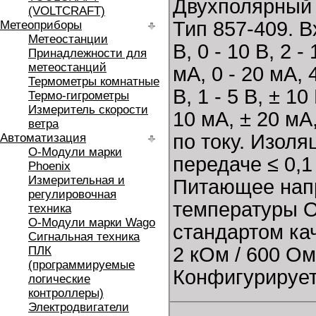
Двухполярный
(VOLTCRAFT)
Тип 857-409. Вх
Метеоприборы
Метеостанции
В, 0 - 10 В, 2 -
Принадлежности для
метеостанций
мA, 0 - 20 мA, 
Термометры комнатные
В, 1 - 5 В, ± 10
Термо-гигрометры
Измеритель скорости
10 мA, ± 20 мA
ветра
по току. Изол
Автоматизация
O-Модули марки
передаче ≤ 0,1
Phoenix
Измерительная и
Питающее напр
регулировочная
температуры От
техника
O-Модули марки Wago
стандартом ка
Сигнальная техника
2 кОм / 600 О
ПЛК
(программируемые
Конфигурирует
логические
контроллеры)
Электродвигатели