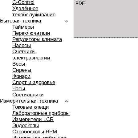
C-Control
PDF
Удалённое
техобслуживание
Бытовая техника
Таймеры
Переключатели
Регуляторы климата
Насосы
Счетчики
электроэнергии
Весы
Сирены
Фонари
Спорт и здоровье
Часы
Светильники
Измерительная техника
Токовые клещи
Лабораторные приборы
Измерители LCR
Эндоскопы
Стробоскопы RPM
Измеритель вибрации