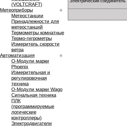
Электрический соединител
(VOLTCRAFT)
Метеоприборы
Метеостанции
Принадлежности для
метеостанций
Термометры комнатные
Термо-гигрометры
Измеритель скорости
ветра
Автоматизация
O-Модули марки
Phoenix
Измерительная и
регулировочная
техника
O-Модули марки Wago
Сигнальная техника
ПЛК
(программируемые
логические
контроллеры)
Электродвигатели