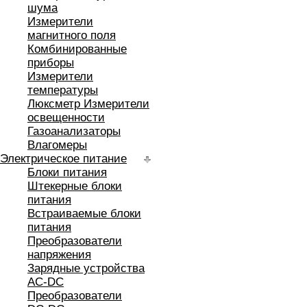
шума
Измерители
магнитного поля
Комбинированные
приборы
Измерители
температуры
Люксметр Измерители
освещенности
Газоанализаторы
Влагомеры
Электрическое питание
Блоки питания
Штекерные блоки
питания
Встраиваемые блоки
питания
Преобразователи
напряжения
Зарядные устройства
AC-DC
Преобразователи