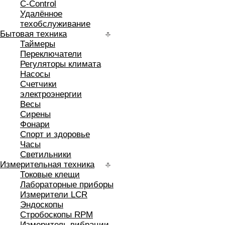
C-Control
Удалённое
техобслуживание
Бытовая техника
Таймеры
Переключатели
Регуляторы климата
Насосы
Счетчики
электроэнергии
Весы
Сирены
Фонари
Спорт и здоровье
Часы
Светильники
Измерительная техника
Токовые клещи
Лабораторные приборы
Измерители LCR
Эндоскопы
Стробоскопы RPM
Измеритель вибрации