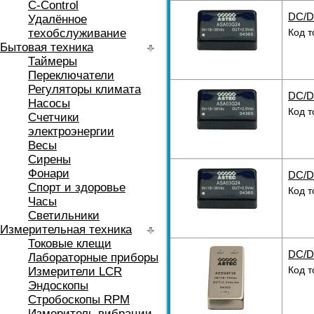
C-Control
DC/D
Удалённое
техобслуживание
Код т
Бытовая техника
Таймеры
Переключатели
Регуляторы климата
DC/D
Насосы
Код т
Счетчики
электроэнергии
Весы
Сирены
Фонари
DC/D
Спорт и здоровье
Код т
Часы
Светильники
Измерительная техника
Токовые клещи
DC/D
Лабораторные приборы
Код т
Измерители LCR
Эндоскопы
Стробоскопы RPM
Измеритель вибрации