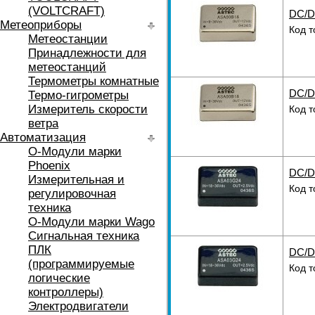
(VOLTCRAFT)
DC/D
Метеоприборы
Код т
Метеостанции
Принадлежности для
метеостанций
Термометры комнатные
DC/D
Термо-гигрометры
Измеритель скорости
Код т
ветра
Автоматизация
O-Модули марки
Phoenix
DC/D
Измерительная и
Код т
регулировочная
техника
O-Модули марки Wago
Сигнальная техника
ПЛК
DC/D
(программируемые
Код т
логические
контроллеры)
Электродвигатели