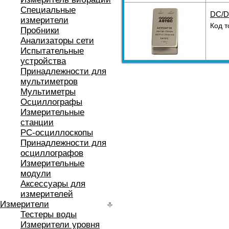
Специальные
DC/D
измерители
Код т
Пробники
Анализаторы сети
Испытательные
устройства
Принадлежности для
мультиметров
Мультиметры
Осциллографы
Измерительные
станции
РС-осциллоскопы
Принадлежности для
осциллографов
Измерительные
модули
Аксессуары для
измерителей
Измерители
Тестеры воды
Измерители уровня