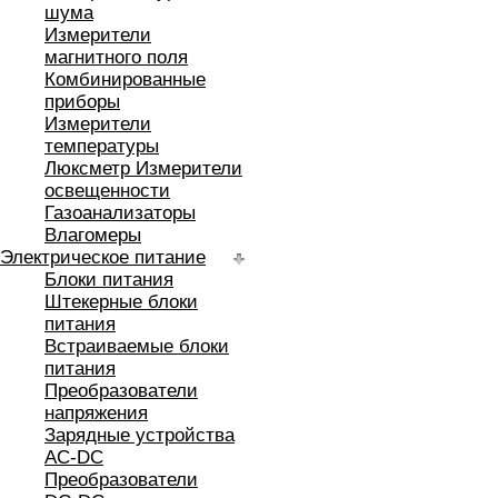
шума
Измерители
магнитного поля
Комбинированные
приборы
Измерители
температуры
Люксметр Измерители
освещенности
Газоанализаторы
Влагомеры
Электрическое питание
Блоки питания
Штекерные блоки
питания
Встраиваемые блоки
питания
Преобразователи
напряжения
Зарядные устройства
AC-DC
Преобразователи