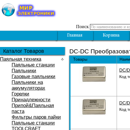
Поиск
DC-DC Преобразова
Каталог Товаров
Паяльная техника
Товары
Наим
Паяльные станции
DC/D
Паяльники
Газовые паяльники
Код т
Паяльники на
аккумуляторах
Горелки
Принадлежности
DC/D
Припой&Паяльная
Код т
паста
Фильтры паров пайки
Паяльные станции
TOOLCRAFT