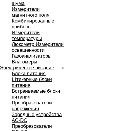
шума
Измерители
магнитного поля
Комбинированные
приборы
Измерители
температуры
Люксметр Измерители
освещенности
Газоанализаторы
Влагомеры
Электрическое питание
Блоки питания
Штекерные блоки
питания
Встраиваемые блоки
питания
Преобразователи
напряжения
Зарядные устройства
AC-DC
Преобразователи