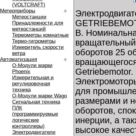
(VOLTCRAFT)
Метеоприборы
Электродвига
Метеостанции
GETRIEBEMOT
Принадлежности для
метеостанций
В. Номинальна
Термометры комнатные
вращательный
Термо-гигрометры
Измеритель скорости
оборотов 25 о
ветра
Автоматизация
вращающегося 
O-Модули марки
Getriebemotor
Phoenix
Измерительная и
Электромотор
регулировочная
для промышле
техника
O-Модули марки Wago
размерами и н
Сигнальная техника
ПЛК
оборотов, спо
(программируемые
инерции, а та
логические
контроллеры)
высокое качест
Электродвигатели