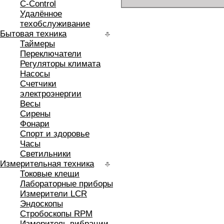
C-Control
Удалённое
техобслуживание
Бытовая техника
Таймеры
Переключатели
Регуляторы климата
Насосы
Счетчики
электроэнергии
Весы
Сирены
Фонари
Спорт и здоровье
Часы
Светильники
Измерительная техника
Токовые клещи
Лабораторные приборы
Измерители LCR
Эндоскопы
Стробоскопы RPM
Измеритель вибрации