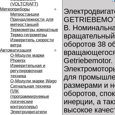
(VOLTCRAFT)
Метеоприборы
Электродвига
Метеостанции
GETRIEBEMOT
Принадлежности для
метеостанций
В. Номинальна
Термометры комнатные
вращательный
Термо-гигрометры
Измеритель скорости
оборотов 38 о
ветра
Автоматизация
вращающегося 
O-Модули марки
Getriebemotor
Phoenix
Измерительная и
Электромотор
регулировочная
для промышле
техника
O-Модули марки Wago
размерами и н
Сигнальная техника
ПЛК
оборотов, спо
(программируемые
инерции, а та
логические
контроллеры)
высокое качест
Электродвигатели