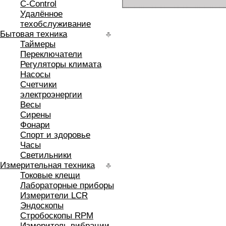
C-Control
Удалённое
техобслуживание
Бытовая техника
Таймеры
Переключатели
Регуляторы климата
Насосы
Счетчики
электроэнергии
Весы
Сирены
Фонари
Спорт и здоровье
Часы
Светильники
Измерительная техника
Токовые клещи
Лабораторные приборы
Измерители LCR
Эндоскопы
Стробоскопы RPM
Измеритель вибрации