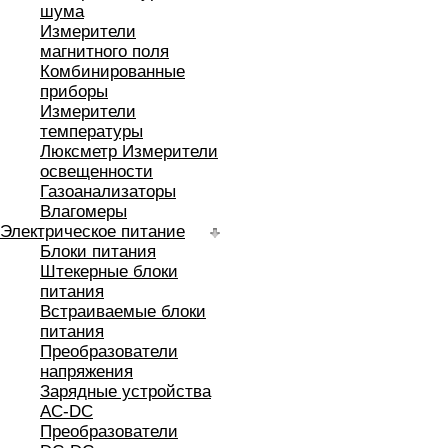
шума
Измерители
магнитного поля
Комбинированные
приборы
Измерители
температуры
Люксметр Измерители
освещенности
Газоанализаторы
Влагомеры
Электрическое питание
Блоки питания
Штекерные блоки
питания
Встраиваемые блоки
питания
Преобразователи
напряжения
Зарядные устройства
AC-DC
Преобразователи