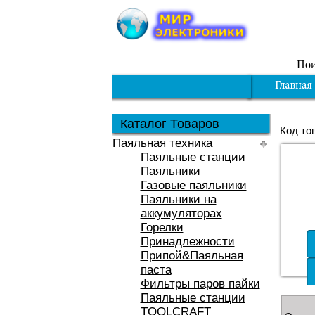
Пои
Каталог Товаров
Код то
Паяльная техника
Паяльные станции
Паяльники
Газовые паяльники
Паяльники на
аккумуляторах
Горелки
Принадлежности
Припой&Паяльная
паста
Фильтры паров пайки
Паяльные станции
TOOLCRAFT