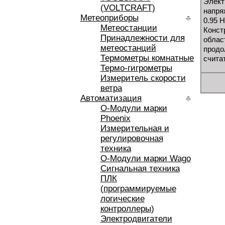
Элект
(VOLTCRAFT)
напря
Метеоприборы
0.95 
Метеостанции
Конст
Принадлежности для
област
метеостанций
продо
Термометры комнатные
счита
Термо-гигрометры
Измеритель скорости
ветра
Автоматизация
O-Модули марки
Phoenix
Измерительная и
регулировочная
техника
O-Модули марки Wago
Сигнальная техника
ПЛК
(программируемые
логические
контроллеры)
Электродвигатели