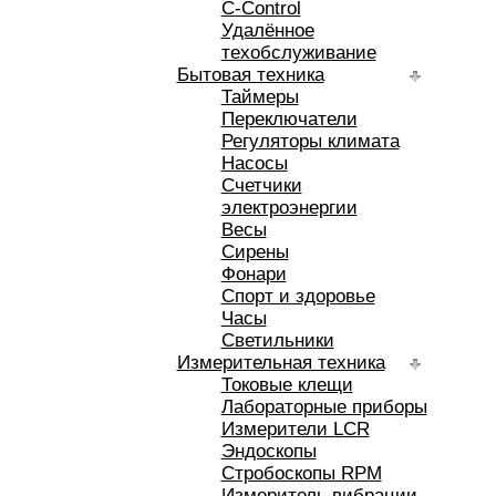
C-Control
Удалённое
техобслуживание
Бытовая техника
Таймеры
Переключатели
Регуляторы климата
Насосы
Счетчики
электроэнергии
Весы
Сирены
Фонари
Спорт и здоровье
Часы
Светильники
Измерительная техника
Токовые клещи
Лабораторные приборы
Измерители LCR
Эндоскопы
Стробоскопы RPM
Измеритель вибрации