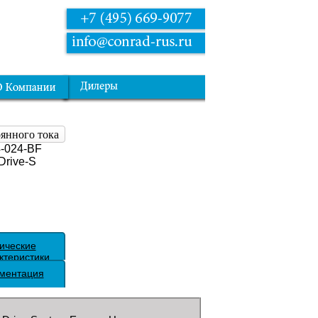
оянного тока
-024-BF
rive-S
ические
ктеристики
ментация