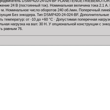
родвигатель DSMP420-24-024-BF PLANETENGETRIEBEMOTOR Dr
жение 24 В (постоянный ток). Номинальная величина тока 2.1 
Н·м. Номинальное число оборотов 240 об./мин. Поперечный лин
рукция Без энкодера. Тип DSMP420-24-024-BF. Дополнительные
ь температур: от -10 до +60 °C · Допустимая поперечная нагруз
льная нагрузка на вал: 30 Н. У опциональной конструкции с эн
ть равным 76.