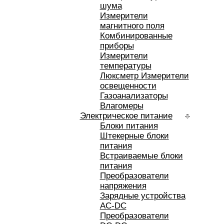
шума
Измерители
магнитного поля
Комбинированные
приборы
Измерители
температуры
Люксметр Измерители
освещенности
Газоанализаторы
Влагомеры
Электрическое питание
Блоки питания
Штекерные блоки
питания
Встраиваемые блоки
питания
Преобразователи
напряжения
Зарядные устройства
AC-DC
Преобразователи