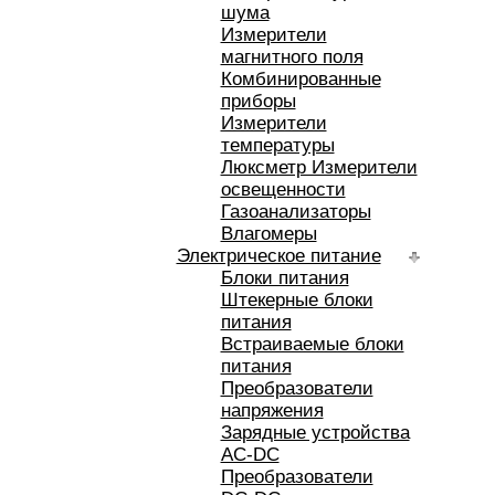
шума
Измерители
магнитного поля
Комбинированные
приборы
Измерители
температуры
Люксметр Измерители
освещенности
Газоанализаторы
Влагомеры
Электрическое питание
Блоки питания
Штекерные блоки
питания
Встраиваемые блоки
питания
Преобразователи
напряжения
Зарядные устройства
AC-DC
Преобразователи