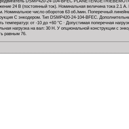
родвигатель DSMP420-24-104-BFEC PLANETENGETRIEBEMOTOR
жение 24 В (постоянный ток). Номинальная величина тока 2.1 
·м. Номинальное число оборотов 63 об./мин. Поперечный линей
рукция C энкодером. Тип DSMP420-24-104-BFEC. Дополнительн
ь температур: от -10 до +60 °C · Допустимая поперечная нагруз
льная нагрузка на вал: 30 Н. У опциональной конструкции с эн
ть равным 76.