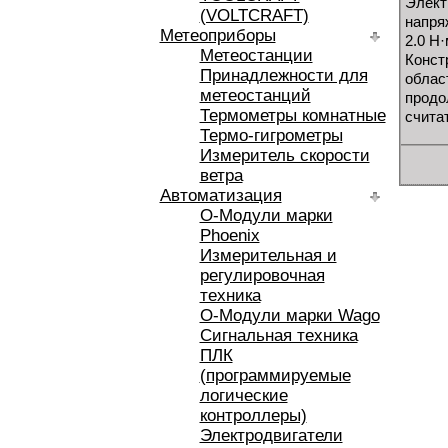
Элект
(VOLTCRAFT)
напря
Метеоприборы
2.0 Н
Метеостанции
Конст
Принадлежности для
област
метеостанций
продо
Термометры комнатные
счита
Термо-гигрометры
Измеритель скорости
ветра
Автоматизация
O-Модули марки
Phoenix
Измерительная и
регулировочная
техника
O-Модули марки Wago
Сигнальная техника
ПЛК
(программируемые
логические
контроллеры)
Электродвигатели