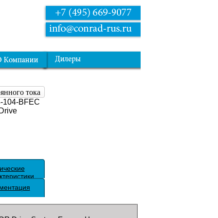
оянного тока
4-104-BFEC
rive
ические
ктеристики
ментация