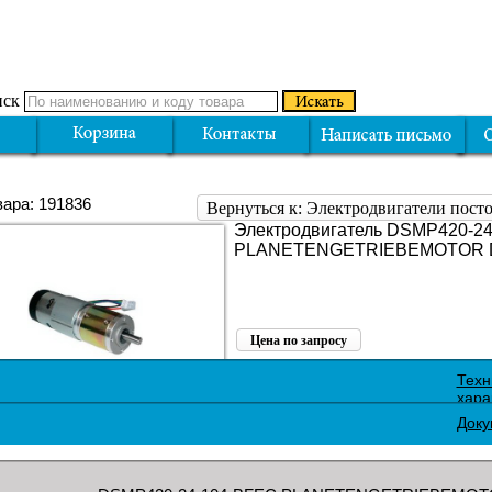
ск
вара: 191836
Вернуться к: Электродвигатели пост
Электродвигатель DSMP420-2
PLANETENGETRIEBEMOTOR D
Цена по запросу
Поделиться:
Техн
хара
Доку