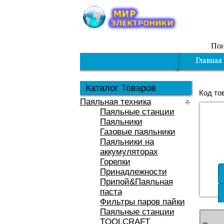
Пои
Каталог Товаров
Код то
Паяльная техника
Паяльные станции
Паяльники
Газовые паяльники
Паяльники на
аккумуляторах
Горелки
Принадлежности
Припой&Паяльная
паста
Фильтры паров пайки
Паяльные станции
TOOLCRAFT