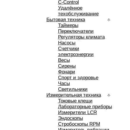
C-Control
Удалённое
техобслуживание
Бытовая техника
Таймеры
Переключатели
Регуляторы климата
Насосы
Счетчики
электроэнергии
Весы
Сирены
Фонари
Спорт и здоровье
Часы
Светильники
Измерительная техника
Токовые клещи
Лабораторные приборы
Измерители LCR
Эндоскопы
Стробоскопы RPM
Измеритель вибрации