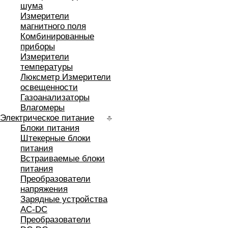
шума
Измерители
магнитного поля
Комбинированные
приборы
Измерители
температуры
Люксметр Измерители
освещенности
Газоанализаторы
Влагомеры
Электрическое питание
Блоки питания
Штекерные блоки
питания
Встраиваемые блоки
питания
Преобразователи
напряжения
Зарядные устройства
AC-DC
Преобразователи