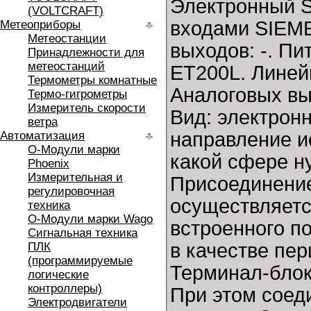
Электронный S
(VOLTCRAFT)
входами SIEM
Метеоприборы
Метеостанции
выходов: -. П
Принадлежности для
метеостанций
ET200L. Линейн
Термометры комнатные
Аналоговых вых
Термо-гигрометры
Измеритель скорости
Вид: электрон
ветра
направление ис
Автоматизация
O-Модули марки
какой сфере н
Phoenix
Измерительная и
Присоединени
регулировочная
осуществляетс
техника
O-Модули марки Wago
встроенного п
Сигнальная техника
в качестве пе
ПЛК
(программируемые
Терминал-блок
логические
контроллеры)
При этом соед
Электродвигатели