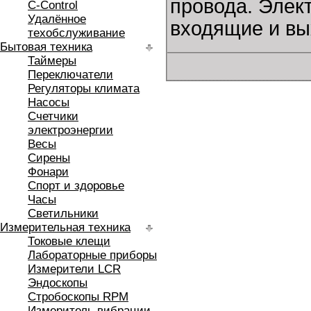
провода. Элек
C-Control
Удалённое
входящие и вы
техобслуживание
Бытовая техника
Таймеры
Переключатели
Регуляторы климата
Насосы
Счетчики
электроэнергии
Весы
Сирены
Фонари
Спорт и здоровье
Часы
Светильники
Измерительная техника
Токовые клещи
Лабораторные приборы
Измерители LCR
Эндоскопы
Стробоскопы RPM
Измеритель вибрации