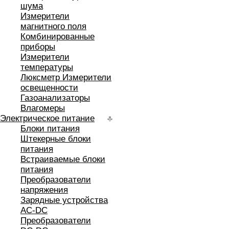
шума
Измерители
магнитного поля
Комбинированные
приборы
Измерители
температуры
Люксметр Измерители
освещенности
Газоанализаторы
Влагомеры
Электрическое питание
Блоки питания
Штекерные блоки
питания
Встраиваемые блоки
питания
Преобразователи
напряжения
Зарядные устройства
AC-DC
Преобразователи