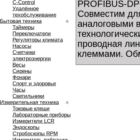
PROFIBUS-DP-
C-Control
Удалённое
Совместим дл
техобслуживание
Бытовая техника
аналоговыми 
Таймеры
технологическ
Переключатели
Регуляторы климата
проводная ли
Насосы
клеммами. Обм
Счетчики
электроэнергии
Весы
Сирены
Фонари
Спорт и здоровье
Часы
Светильники
Измерительная техника
Токовые клещи
Лабораторные приборы
Измерители LCR
Эндоскопы
Стробоскопы RPM
Измеритель вибрации