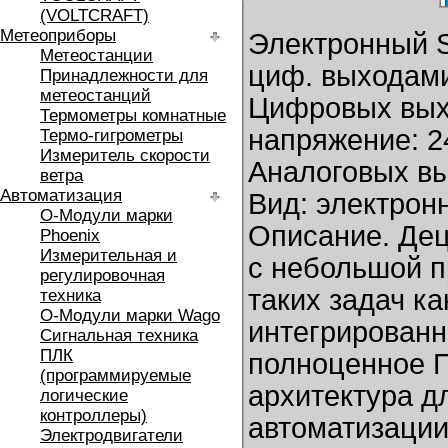
(VOLTCRAFT)
Метеоприборы
Электронный S
Метеостанции
циф. выходами
Принадлежности для
метеостанций
Цифровых выхо
Термометры комнатные
напряжение: 2
Термо-гигрометры
Измеритель скорости
Аналоговых вых
ветра
Автоматизация
Вид: электрон
O-Модули марки
Описание. Де
Phoenix
Измерительная и
с небольшой п
регулировочная
таких задач ка
техника
O-Модули марки Wago
интегрирован
Сигнальная техника
ПЛК
полноценное 
(программируемые
архитектура д
логические
контроллеры)
автоматизации
Электродвигатели