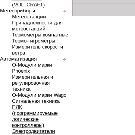
(VOLTCRAFT)
Метеоприборы
Метеостанции
Принадлежности для
метеостанций
Термометры комнатные
Термо-гигрометры
Измеритель скорости
ветра
Автоматизация
O-Модули марки
Phoenix
Измерительная и
регулировочная
техника
O-Модули марки Wago
Сигнальная техника
ПЛК
(программируемые
логические
контроллеры)
Электродвигатели