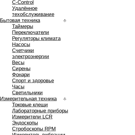
C-Control
Удалённое
техобслуживание
Бытовая техника
Таймеры
Переключатели
Регуляторы климата
Насосы
Счетчики
электроэнергии
Весы
Сирены
Фонари
Спорт и здоровье
Часы
Светильники
Измерительная техника
Токовые клещи
Лабораторные приборы
Измерители LCR
Эндоскопы
Стробоскопы RPM
Измеритель вибрации