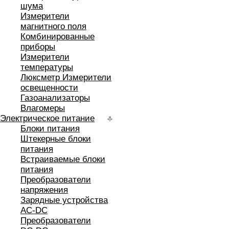
шума
Измерители
магнитного поля
Комбинированные
приборы
Измерители
температуры
Люксметр Измерители
освещенности
Газоанализаторы
Влагомеры
Электрическое питание
Блоки питания
Штекерные блоки
питания
Встраиваемые блоки
питания
Преобразователи
напряжения
Зарядные устройства
AC-DC
Преобразователи