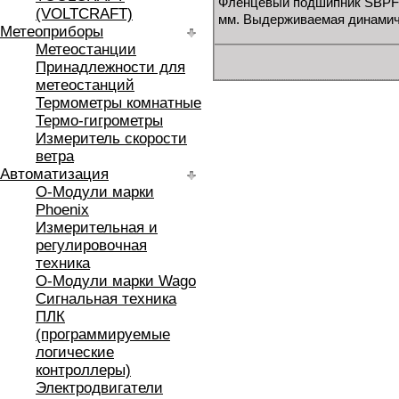
Фленцевый подшипник SBPFL
(VOLTCRAFT)
мм. Выдерживаемая динамичес
Метеоприборы
Метеостанции
Принадлежности для
метеостанций
Термометры комнатные
Термо-гигрометры
Измеритель скорости
ветра
Автоматизация
O-Модули марки
Phoenix
Измерительная и
регулировочная
техника
O-Модули марки Wago
Сигнальная техника
ПЛК
(программируемые
логические
контроллеры)
Электродвигатели