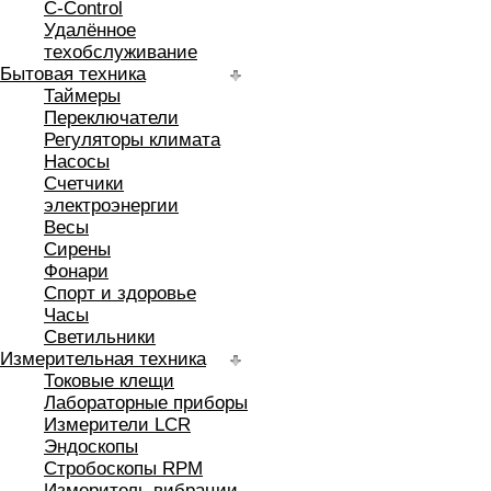
C-Control
Удалённое
техобслуживание
Бытовая техника
Таймеры
Переключатели
Регуляторы климата
Насосы
Счетчики
электроэнергии
Весы
Сирены
Фонари
Спорт и здоровье
Часы
Светильники
Измерительная техника
Токовые клещи
Лабораторные приборы
Измерители LCR
Эндоскопы
Стробоскопы RPM
Измеритель вибрации