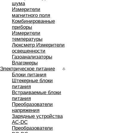
шума
Измерители
магнитного поля
Комбинированные
приборы
Измерители
температуры
Люксметр Измерители
освещенности
Газоанализаторы
Влагомеры
Электрическое питание
Блоки питания
Штекерные блоки
питания
Встраиваемые блоки
питания
Преобразователи
напряжения
Зарядные устройства
AC-DC
Преобразователи