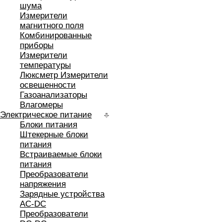
шума
Измерители
магнитного поля
Комбинированные
приборы
Измерители
температуры
Люксметр Измерители
освещенности
Газоанализаторы
Влагомеры
Электрическое питание
Блоки питания
Штекерные блоки
питания
Встраиваемые блоки
питания
Преобразователи
напряжения
Зарядные устройства
AC-DC
Преобразователи