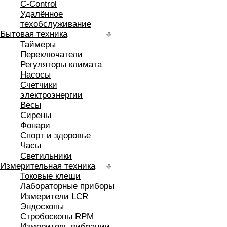
C-Control
Удалённое
техобслуживание
Бытовая техника
Таймеры
Переключатели
Регуляторы климата
Насосы
Счетчики
электроэнергии
Весы
Сирены
Фонари
Спорт и здоровье
Часы
Светильники
Измерительная техника
Токовые клещи
Лабораторные приборы
Измерители LCR
Эндоскопы
Стробоскопы RPM
Измеритель вибрации