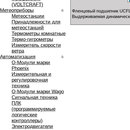
(VOLTCRAFT)
Метеоприборы
Фленцевый подшипник UCFL
Метеостанции
Выдерживаемая динамическая
Принадлежности для
метеостанций
Термометры комнатные
Термо-гигрометры
Измеритель скорости
ветра
Автоматизация
O-Модули марки
Phoenix
Измерительная и
регулировочная
техника
O-Модули марки Wago
Сигнальная техника
ПЛК
(программируемые
логические
контроллеры)
Электродвигатели