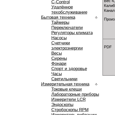
Вес 4,
C-Control
Калиб
Удалённое
Канал
техобслуживание
Бытовая техника
Произв
Таймеры
Переключатели
Регуляторы климата
Насосы
Счетчики
PDF
электроэнергии
Весы
Сирены
Фонари
Спорт и здоровье
Часы
Светильники
Измерительная техника
Токовые клещи
Лабораторные приборы
Измерители LCR
Эндоскопы
Стробоскопы RPM
Измеритель вибрации