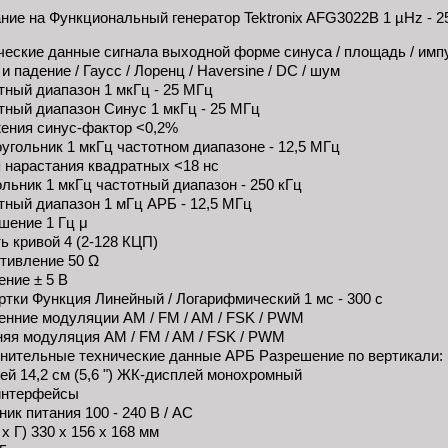
ние на Функциональный генератор Tektronix AFG3022B 1 µHz - 
ческие данные сигнала выходной форме синуса / площадь / импул
и падение / Гаусс / Лоренц / Haversine / DC / шум
тный диапазон 1 мкГц - 25 МГц
тный диапазон Синус 1 мкГц - 25 МГц
ения синус-фактор <0,2%
угольник 1 мкГц частотном диапазоне - 12,5 МГц
 нарастания квадратных <18 нс
ольник 1 мкГц частотный диапазон - 250 кГц
тный диапазон 1 мГц АРБ - 12,5 МГц
шение 1 Гц μ
ь кривой 4 (2-128 КЦП)
тивление 50 Ω
ние ± 5 В
ртки Функция Линейный / Логарифмический 1 мс - 300 с
енние модуляции AM / FM / AM / FSK / PWM
яя модуляция AM / FM / AM / FSK / PWM
нительные технические данные АРБ Разрешение по вертикали: 
ей 14,2 см (5,6 ") ЖК-дисплей монохромный
интерфейсы
ик питания 100 - 240 В / AC
х Г) 330 х 156 х 168 мм