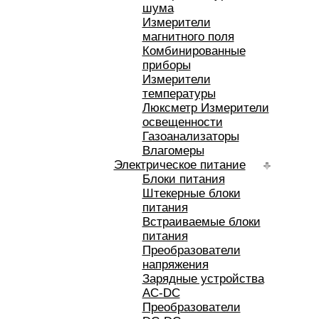
шума
Измерители
магнитного поля
Комбинированные
приборы
Измерители
температуры
Люксметр Измерители
освещенности
Газоанализаторы
Влагомеры
Электрическое питание
Блоки питания
Штекерные блоки
питания
Встраиваемые блоки
питания
Преобразователи
напряжения
Зарядные устройства
AC-DC
Преобразователи