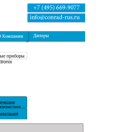
ные приборы
ronix
ические
ктеристики
ментация