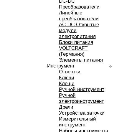
DC-DC
Преобразователи
Линейные
преобразователи
AC-DC Открытые
модули
электропитания
Блоки питания
VOLTCRAFT
(Германия)
Элементы питания
Инструмент
Отвертки
Ключи
Клещи
Ручной инструмент
Ручной
электроинструмент
Дрели
Устройства заточки
Измерительный
инструмент
Наборы инструмента