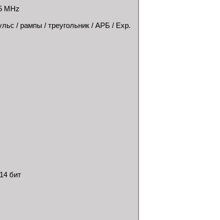
25 MHz
ьс / рампы / треугольник / АРБ / Exp.
14 бит