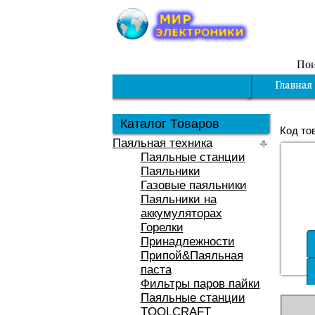
Пои
Каталог Товаров
Код то
Паяльная техника
Паяльные станции
Паяльники
Газовые паяльники
Паяльники на
аккумуляторах
Горелки
Принадлежности
Припой&Паяльная
паста
Фильтры паров пайки
Паяльные станции
TOOLCRAFT