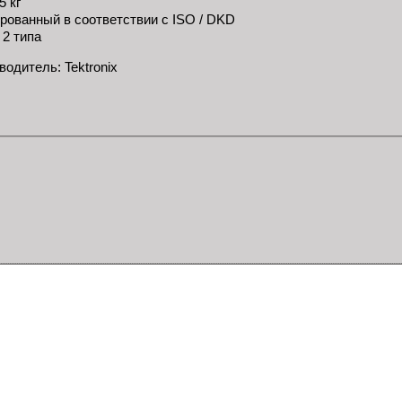
5 кг
рованный в соответствии с ISO / DKD
 2 типа
одитель: Tektronix