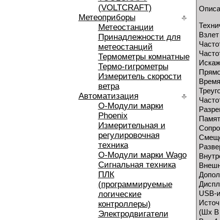
(VOLTCRAFT)
Описа
Метеоприборы
Техни
Метеостанции
Взлет 
Принадлежности для
Часто
метеостанций
Часто
Термометры комнатные
Искаж
Термо-гигрометры
Прямо
Измеритель скорости
Время
ветра
Треуг
Автоматизация
Часто
O-Модули марки
Разре
Phoenix
Памят
Измерительная и
Сопро
регулировочная
Смеще
техника
Разве
O-Модули марки Wago
Внутр
Сигнальная техника
Внешн
ПЛК
Допол
(программируемые
Диспл
USB-
логические
Источн
контроллеры)
(Шх В 
Электродвигатели