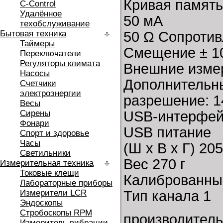
Кривая память
C-Control
Удалённое
50 мА
техобслуживание
Бытовая техника
50 Ω Сопроти
Таймеры
Смещение ± 1
Переключатели
Регуляторы климата
Внешние измер
Насосы
Дополнительн
Счетчики
электроэнергии
разрешение: 1
Весы
Сирены
USB-интерфе
Фонари
USB питание
Спорт и здоровье
Часы
(Ш х В х Г) 20
Светильники
Вес 270 г
Измерительная техника
Токовые клещи
Калиброванный
Лабораторные приборы
Измерители LCR
Тип канала 1
Эндоскопы
Стробоскопы RPM
производитель:
Измеритель вибрации