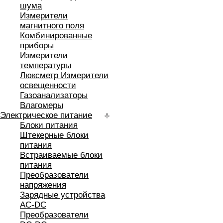
шума
Измерители
магнитного поля
Комбинированные
приборы
Измерители
температуры
Люксметр Измерители
освещенности
Газоанализаторы
Влагомеры
Электрическое питание
Блоки питания
Штекерные блоки
питания
Встраиваемые блоки
питания
Преобразователи
напряжения
Зарядные устройства
AC-DC
Преобразователи