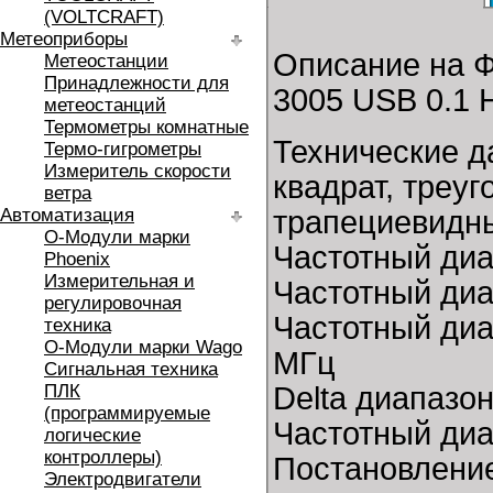
(VOLTCRAFT)
Метеоприборы
Описание на Ф
Метеостанции
Принадлежности для
3005 USB 0.1 
метеостанций
Термометры комнатные
Технические д
Термо-гигрометры
Измеритель скорости
квадрат, треуг
ветра
Автоматизация
трапециевидн
O-Модули марки
Частотный диа
Phoenix
Измерительная и
Частотный диа
регулировочная
Частотный диа
техника
O-Модули марки Wago
МГц
Сигнальная техника
ПЛК
Delta диапазон
(программируемые
Частотный диа
логические
контроллеры)
Постановление
Электродвигатели