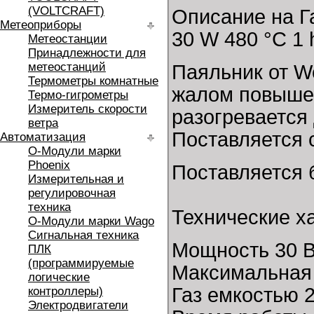
(VOLTCRAFT)
Описание на Г
Метеоприборы
30 W 480 °C 1 
Метеостанции
Принадлежности для
метеостанций
Паяльник от W
Термометры комнатные
жалом повышен
Термо-гигрометры
Измеритель скорости
разогревается
ветра
Поставляется с
Автоматизация
O-Модули марки
Phoenix
Поставляется б
Измерительная и
регулировочная
техника
Технические х
O-Модули марки Wago
Сигнальная техника
Мощность 30 В
ПЛК
(программируемые
Максимальная 
логические
Газ емкостью 
контроллеры)
Электродвигатели