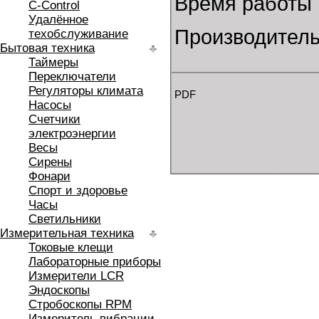
Время работы 
C-Control
Удалённое
Производитель:
техобслуживание
Бытовая техника
Таймеры
Переключатели
Регуляторы климата
PDF
Насосы
Счетчики
электроэнергии
Весы
Сирены
Фонари
Спорт и здоровье
Часы
Светильники
Измерительная техника
Токовые клещи
Лабораторные приборы
Измерители LCR
Эндоскопы
Стробоскопы RPM
Измеритель вибрации