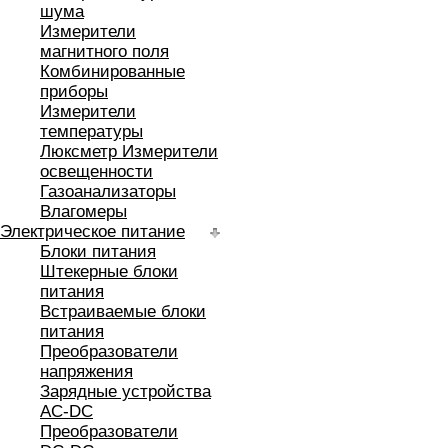
шума
Измерители
магнитного поля
Комбинированные
приборы
Измерители
температуры
Люксметр Измерители
освещенности
Газоанализаторы
Влагомеры
Электрическое питание
Блоки питания
Штекерные блоки
питания
Встраиваемые блоки
питания
Преобразователи
напряжения
Зарядные устройства
AC-DC
Преобразователи