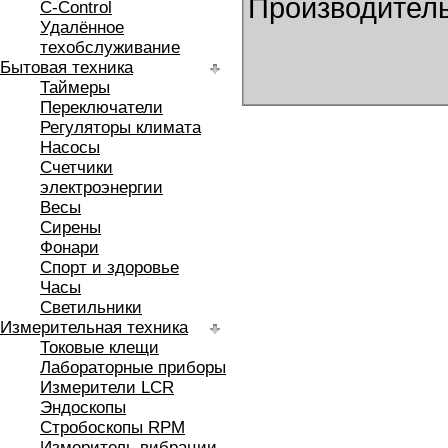
Производитель:
C-Control
Удалённое
техобслуживание
Бытовая техника
Таймеры
Переключатели
Регуляторы климата
Насосы
Счетчики
электроэнергии
Весы
Сирены
Фонари
Спорт и здоровье
Часы
Светильники
Измерительная техника
Токовые клещи
Лабораторные приборы
Измерители LCR
Эндоскопы
Стробоскопы RPM
Измеритель вибрации