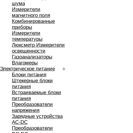
шума
Измерители
магнитного поля
Комбинированные
приборы
Измерители
температуры
Люксметр Измерители
освещенности
Газоанализаторы
Влагомеры
Электрическое питание
Блоки питания
Штекерные блоки
питания
Встраиваемые блоки
питания
Преобразователи
напряжения
Зарядные устройства
AC-DC
Преобразователи