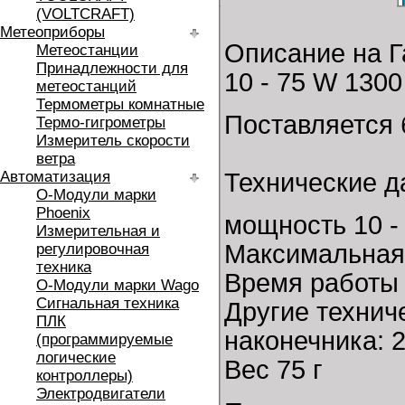
(VOLTCRAFT)
Метеоприборы
Описание на Г
Метеостанции
Принадлежности для
10 - 75 W 1300
метеостанций
Термометры комнатные
Поставляется б
Термо-гигрометры
Измеритель скорости
ветра
Автоматизация
Технические д
O-Модули марки
Phoenix
мощность 10 -
Измерительная и
Максимальная 
регулировочная
техника
Время работы
O-Модули марки Wago
Сигнальная техника
Другие технич
ПЛК
наконечника: 2
(программируемые
логические
Вес 75 г
контроллеры)
Электродвигатели