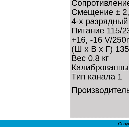
Сопротивлени
Смещение ± 2,
4-х разрядный
Питание 115/23
+16, -16 V/25
(Ш х В х Г) 13
Вес 0,8 кг
Калиброванный
Тип канала 1
Производител
Copyr