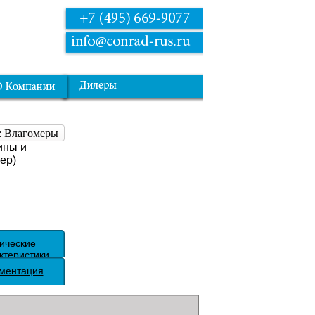
: Влагомеры
ины и
ер)
ические
ктеристики
ментация