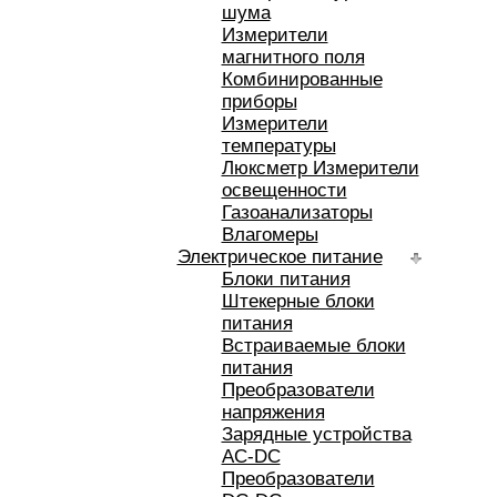
шума
Измерители
магнитного поля
Комбинированные
приборы
Измерители
температуры
Люксметр Измерители
освещенности
Газоанализаторы
Влагомеры
Электрическое питание
Блоки питания
Штекерные блоки
питания
Встраиваемые блоки
питания
Преобразователи
напряжения
Зарядные устройства
AC-DC
Преобразователи