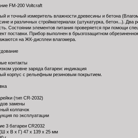
ие FM-200 Voltcraft
ый и точный измеритель влажности древесины и бетона (Влагом
сине и различных стройматериалах (штукатурка, бетон...). Два
сть. Состоянии элементов питания проверяется при помощи спе
ект поставки. Прибор выполнен в брызгозащитном обрезиненном
ажаются на ЖК-дисплеи влагомера.
дование
ые контакты
изком уровне заряда батареи: индикация
ый корпус с рельефным резиновым покрытием.
вка
арейки (тип CR-2032)
ндов замены
ный колпачок
укция по эксплуатации
ие 3 батареи CR2032
Ш х В х Г) 47 х 139 х 25 мм
0 г