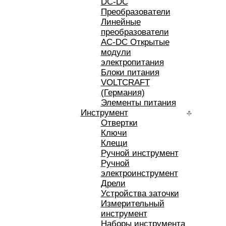
DC-DC
Преобразователи
Линейные
преобразователи
AC-DC Открытые
модули
электропитания
Блоки питания
VOLTCRAFT
(Германия)
Элементы питания
Инструмент
Отвертки
Ключи
Клещи
Ручной инструмент
Ручной
электроинструмент
Дрели
Устройства заточки
Измерительный
инструмент
Наборы инструмента