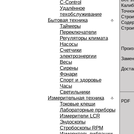
C-Control
Калиб
Удалённое
Точно
техобслуживание
Строи
Бытовая техника
Содер
Таймеры
Строи
Переключатели
Регуляторы климата
Насосы
Произ
Счетчики
электроэнергии
Замен
Весы
Сирены
Доста
Фонари
Спорт и здоровье
Часы
Светильники
Измерительная техника
PDF
Токовые клещи
Лабораторные приборы
Измерители LCR
Эндоскопы
Стробоскопы RPM
Измеритель вибрации