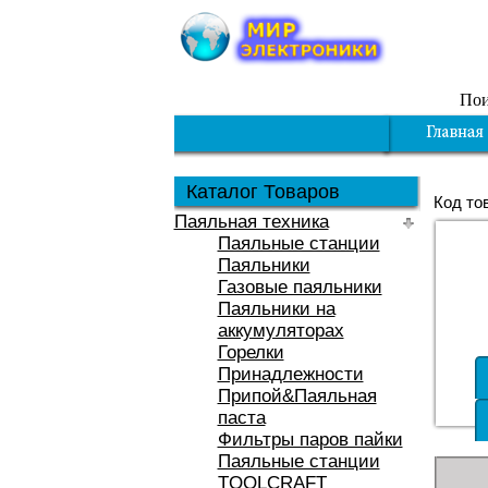
Пои
Каталог Товаров
Код то
Паяльная техника
Паяльные станции
Паяльники
Газовые паяльники
Паяльники на
аккумуляторах
Горелки
Принадлежности
Припой&Паяльная
паста
Фильтры паров пайки
Паяльные станции
TOOLCRAFT