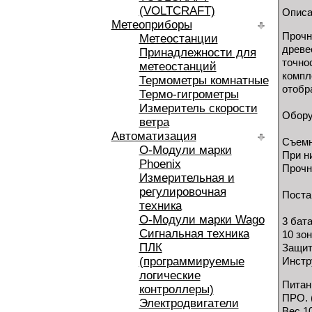
(VOLTCRAFT)
Описан
Метеоприборы
Прочн
Метеостанции
древе
Принадлежности для
точно
метеостанций
компл
Термометры комнатные
отобр
Термо-гигрометры
Измеритель скорости
Обору
ветра
Автоматизация
Съемн
O-Модули марки
При н
Phoenix
Прочн
Измерительная и
регулировочная
Поста
техника
O-Модули марки Wago
3 бат
Сигнальная техника
10 зо
ПЛК
Защит
(программируемые
Инстр
логические
Питан
контроллеры)
ПРО. (
Электродвигатели
Вес 10