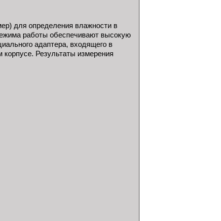
ер) для определения влажности в
 режима работы обеспечивают высокую
циального адаптера, входящего в
 корпусе. Результаты измерения