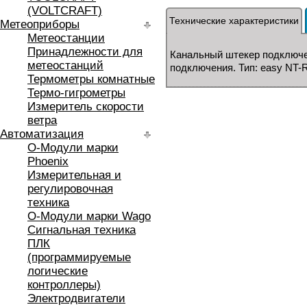
(VOLTCRAFT)
Технические характеристики
Метеоприборы
Метеостанции
Принадлежности для
Канальный штекер подключе
метеостанций
подключения. Тип: easy NT-
Термометры комнатные
Термо-гигрометры
Измеритель скорости
ветра
Автоматизация
O-Модули марки
Phoenix
Измерительная и
регулировочная
техника
O-Модули марки Wago
Сигнальная техника
ПЛК
(программируемые
логические
контроллеры)
Электродвигатели