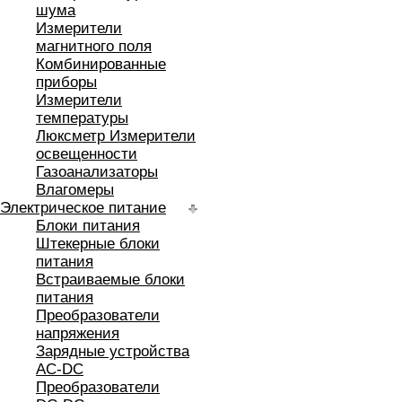
шума
Измерители
магнитного поля
Комбинированные
приборы
Измерители
температуры
Люксметр Измерители
освещенности
Газоанализаторы
Влагомеры
Электрическое питание
Блоки питания
Штекерные блоки
питания
Встраиваемые блоки
питания
Преобразователи
напряжения
Зарядные устройства
AC-DC
Преобразователи