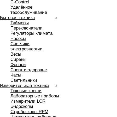
C-Control
Удалённое
техобслуживание
Бытовая техника
Таймеры
Переключатели
Регуляторы климата
Насосы
Счетчики
электроэнергии
Весы
Сирены
Фонари
Спорт и здоровье
Часы
Светильники
Измерительная техника
Токовые клещи
Лабораторные приборы
Измерители LCR
Эндоскопы
Стробоскопы RPM
Измеритель вибрации