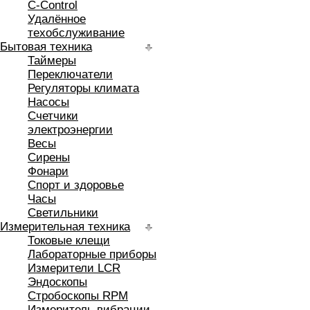
C-Control
Удалённое
техобслуживание
Бытовая техника
Таймеры
Переключатели
Регуляторы климата
Насосы
Счетчики
электроэнергии
Весы
Сирены
Фонари
Спорт и здоровье
Часы
Светильники
Измерительная техника
Токовые клещи
Лабораторные приборы
Измерители LCR
Эндоскопы
Стробоскопы RPM
Измеритель вибрации