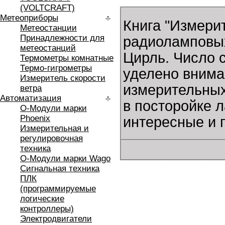
(VOLTCRAFT)
Метеоприборы
Книга "Измери
Метеостанции
Принадлежности для
радиоламповых
метеостанций
Цирль. Число с
Термометры комнатные
Термо-гигрометры
уделено внима
Измеритель скорости
измерительных
ветра
Автоматизация
в посторойке 
O-Модули марки
Phoenix
интересные и 
Измерительная и
регулировочная
техника
O-Модули марки Wago
Сигнальная техника
ПЛК
(программируемые
логические
контроллеры)
Электродвигатели