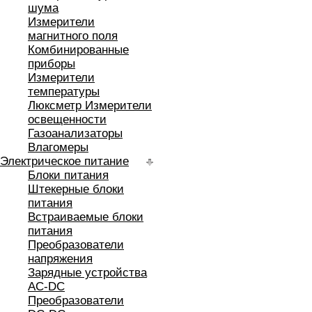
шума
Измерители
магнитного поля
Комбинированные
приборы
Измерители
температуры
Люксметр Измерители
освещенности
Газоанализаторы
Влагомеры
Электрическое питание
Блоки питания
Штекерные блоки
питания
Встраиваемые блоки
питания
Преобразователи
напряжения
Зарядные устройства
AC-DC
Преобразователи