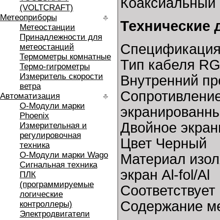
Коаксиальный 
(VOLTCRAFT)
Метеоприборы
Технические 
Метеостанции
Принадлежности для
Спецификация
метеостанций
Термометры комнатные
Тип кабеля RG
Термо-гигрометры
Измеритель скорости
Внутренний пр
ветра
Сопротивление
Автоматизация
O-Модули марки
экранированн
Phoenix
Двойное экра
Измерительная и
регулировочная
Цвет Черный
техника
O-Модули марки Wago
Материал изол
Сигнальная техника
экран Al-fol/Al
ПЛК
(программируемые
Соответствует
логические
Содержание м
контроллеры)
Электродвигатели