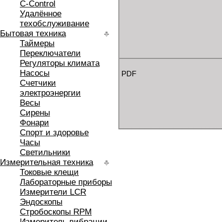
C-Control
Удалённое
техобслуживание
Бытовая техника
Таймеры
Переключатели
Регуляторы климата
Насосы
PDF
Счетчики
электроэнергии
Весы
Сирены
Фонари
Спорт и здоровье
Часы
Светильники
Измерительная техника
Токовые клещи
Лабораторные приборы
Измерители LCR
Эндоскопы
Стробоскопы RPM
Измеритель вибрации