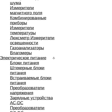
шума
Измерители
магнитного поля
Комбинированные
приборы
Измерители
температуры
Люксметр Измерители
освещенности
Газоанализаторы
Влагомеры
Электрическое питание
Блоки питания
Штекерные блоки
питания
Встраиваемые блоки
питания
Преобразователи
напряжения
Зарядные устройства
AC-DC
Преобразователи