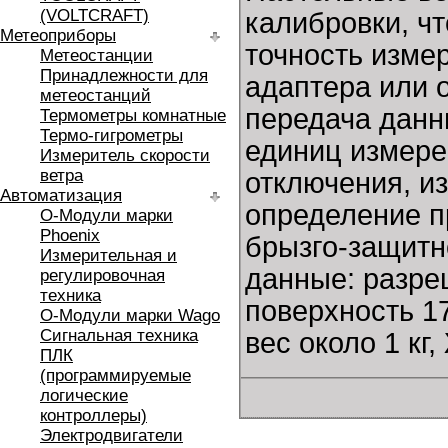
(VOLTCRAFT)
калибровки, ч
Метеоприборы
точность измер
Метеостанции
Принадлежности для
адаптера или о
метеостанций
передача данн
Термометры комнатные
Термо-гигрометры
единиц измере
Измеритель скорости
ветра
отключения, и
Автоматизация
определение п
O-Модули марки
Phoenix
брызго-защитн
Измерительная и
данные: разреш
регулировочная
техника
поверхность 1
O-Модули марки Wago
Сигнальная техника
вес около 1 кг
ПЛК
(программируемые
логические
контроллеры)
Электродвигатели