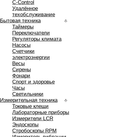
C-Control
Удалённое
техобслуживание
Бытовая техника
Таймеры
Переключатели
Регуляторы климата
Насосы
Счетчики
электроэнергии
Весы
Сирены
Фонари
Спорт и здоровье
Часы
Светильники
Измерительная техника
Токовые клещи
Лабораторные приборы
Измерители LCR
Эндоскопы
Стробоскопы RPM
Измеритель вибрации