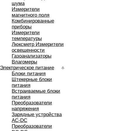
шума
Измерители
магнитного поля
Комбинированные
приборы
Измерители
температуры
Люксметр Измерители
освещенности
Газоанализаторы
Влагомеры
Электрическое питание
Блоки питания
Штекерные блоки
питания
Встраиваемые блоки
питания
Преобразователи
напряжения
Зарядные устройства
AC-DC
Преобразователи