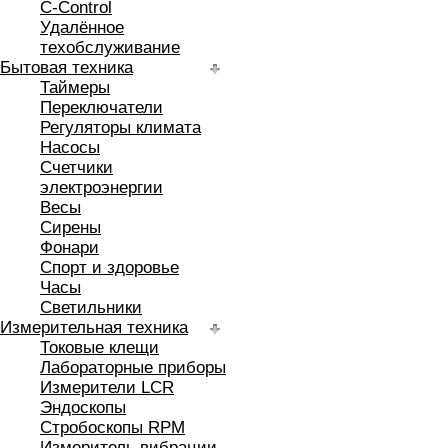
C-Control
Удалённое
техобслуживание
Бытовая техника
Таймеры
Переключатели
Регуляторы климата
Насосы
Счетчики
электроэнергии
Весы
Сирены
Фонари
Спорт и здоровье
Часы
Светильники
Измерительная техника
Токовые клещи
Лабораторные приборы
Измерители LCR
Эндоскопы
Стробоскопы RPM
Измеритель вибрации