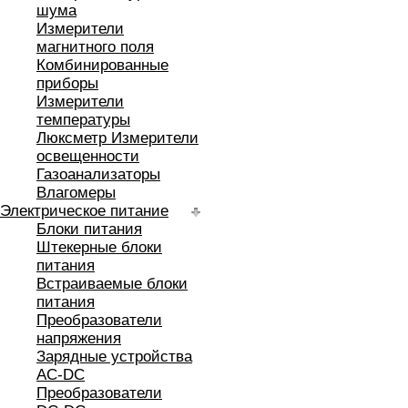
шума
Измерители
магнитного поля
Комбинированные
приборы
Измерители
температуры
Люксметр Измерители
освещенности
Газоанализаторы
Влагомеры
Электрическое питание
Блоки питания
Штекерные блоки
питания
Встраиваемые блоки
питания
Преобразователи
напряжения
Зарядные устройства
AC-DC
Преобразователи