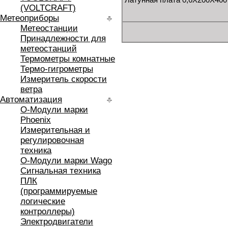
(VOLTCRAFT)
Метеоприборы
Метеостанции
Принадлежности для
метеостанций
Термометры комнатные
Термо-гигрометры
Измеритель скорости
ветра
Автоматизация
O-Модули марки
Phoenix
Измерительная и
регулировочная
техника
O-Модули марки Wago
Сигнальная техника
ПЛК
(программируемые
логические
контроллеры)
Электродвигатели